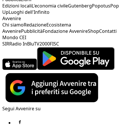
Edizioni locali
L'economia civile
Gutenberg
Popotus
Pop
Up
Luoghi dell'Infinito
Avvenire
Chi siamo
Redazione
Ecosistema
Avvenire
Pubblicità
Fondazione Avvenire
Shop
Contatti
Mondo CEI
SIR
Radio InBlu
TV2000
FISC
Segui Avvenire su