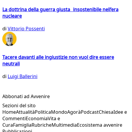
La dottrina della guerra giusta insostenibile nell’era
nucleare
di
Vittorio Possenti
Tacere davanti alle ingiustizie non vuol dire essere
neutrali
di
Luigi Ballerini
Abbonati ad Avvenire
Sezioni del sito
Home
Attualità
Politica
Mondo
Agorà
Podcast
Chiesa
Idee e
Commenti
Economia
Vita e
Cura
Famiglia
Rubriche
Multimedia
Ecosistema avvenire
Pubblicazioni