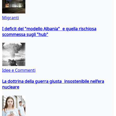
Migranti
I deficit del "modello Albania" e quella rischiosa
scommessa sugli "hub"
Idee e Commenti
La dottrina della guerra giusta insostenibile nell’era
nucleare