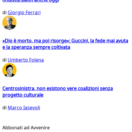
di
Giorgio Ferrari
«Dio è morto, ma poi risorge»: Guccini, la fede mai avuta
e la speranza sempre coltivata
di
Umberto Folena
Centrosinistra, non esistono vere coalizioni senza
progetto culturale
di
Marco Iasevoli
Abbonati ad Avvenire