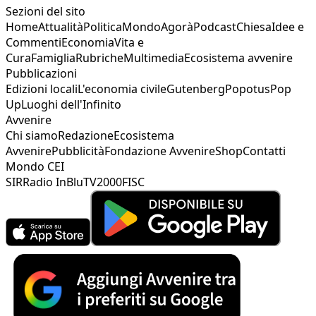
Sezioni del sito
Home
Attualità
Politica
Mondo
Agorà
Podcast
Chiesa
Idee e
Commenti
Economia
Vita e
Cura
Famiglia
Rubriche
Multimedia
Ecosistema avvenire
Pubblicazioni
Edizioni locali
L'economia civile
Gutenberg
Popotus
Pop
Up
Luoghi dell'Infinito
Avvenire
Chi siamo
Redazione
Ecosistema
Avvenire
Pubblicità
Fondazione Avvenire
Shop
Contatti
Mondo CEI
SIR
Radio InBlu
TV2000
FISC