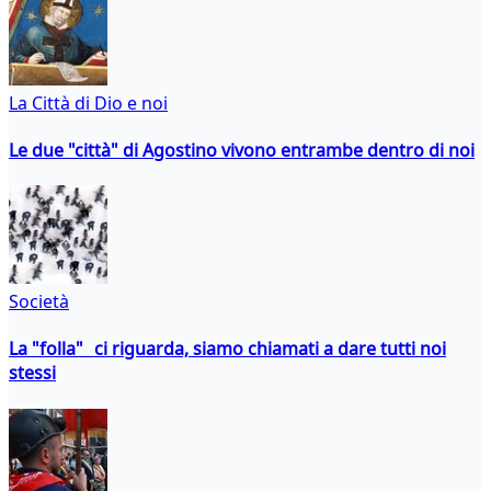
La Città di Dio e noi
Le due "città" di Agostino vivono entrambe dentro di noi
Società
La "folla" ci riguarda, siamo chiamati a dare tutti noi
stessi