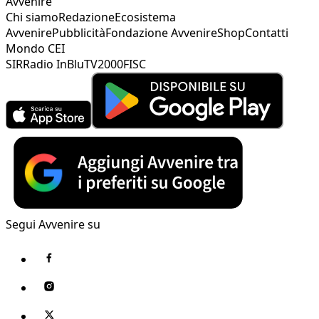
Avvenire
Chi siamo
Redazione
Ecosistema
Avvenire
Pubblicità
Fondazione Avvenire
Shop
Contatti
Mondo CEI
SIR
Radio InBlu
TV2000
FISC
Segui Avvenire su