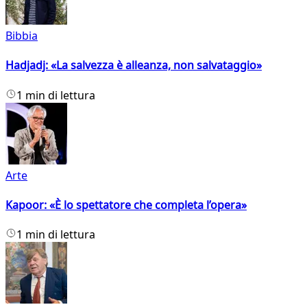
Bibbia
Hadjadj: «La salvezza è alleanza, non salvataggio»
1 min di lettura
Arte
Kapoor: «È lo spettatore che completa l’opera»
1 min di lettura