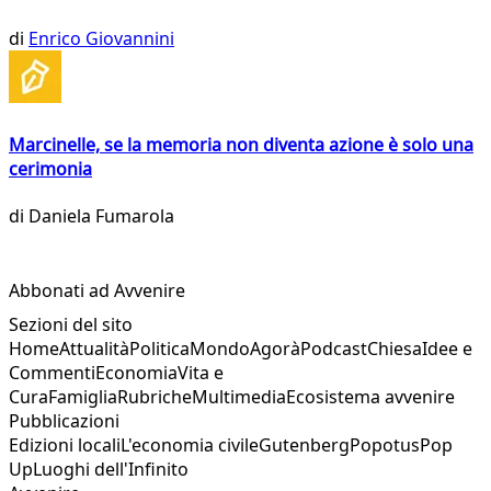
di
Enrico Giovannini
Marcinelle, se la memoria non diventa azione è solo una
cerimonia
di
Daniela Fumarola
Abbonati ad Avvenire
Sezioni del sito
Home
Attualità
Politica
Mondo
Agorà
Podcast
Chiesa
Idee e
Commenti
Economia
Vita e
Cura
Famiglia
Rubriche
Multimedia
Ecosistema avvenire
Pubblicazioni
Edizioni locali
L'economia civile
Gutenberg
Popotus
Pop
Up
Luoghi dell'Infinito