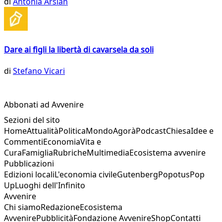
di
Antonia Arslan
Dare ai figli la libertà di cavarsela da soli
di
Stefano Vicari
Abbonati ad Avvenire
Sezioni del sito
Home
Attualità
Politica
Mondo
Agorà
Podcast
Chiesa
Idee e
Commenti
Economia
Vita e
Cura
Famiglia
Rubriche
Multimedia
Ecosistema avvenire
Pubblicazioni
Edizioni locali
L'economia civile
Gutenberg
Popotus
Pop
Up
Luoghi dell'Infinito
Avvenire
Chi siamo
Redazione
Ecosistema
Avvenire
Pubblicità
Fondazione Avvenire
Shop
Contatti