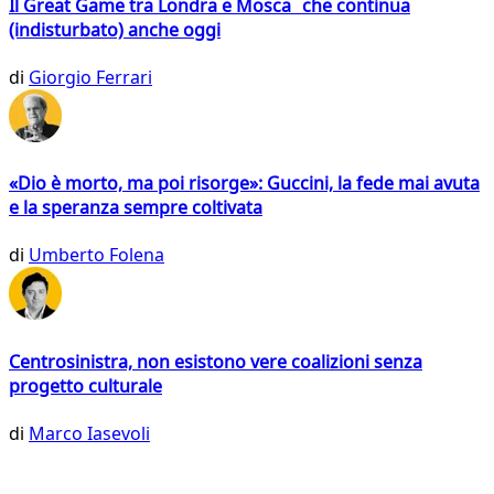
Il Great Game tra Londra e Mosca che continua
(indisturbato) anche oggi
di
Giorgio Ferrari
«Dio è morto, ma poi risorge»: Guccini, la fede mai avuta
e la speranza sempre coltivata
di
Umberto Folena
Centrosinistra, non esistono vere coalizioni senza
progetto culturale
di
Marco Iasevoli