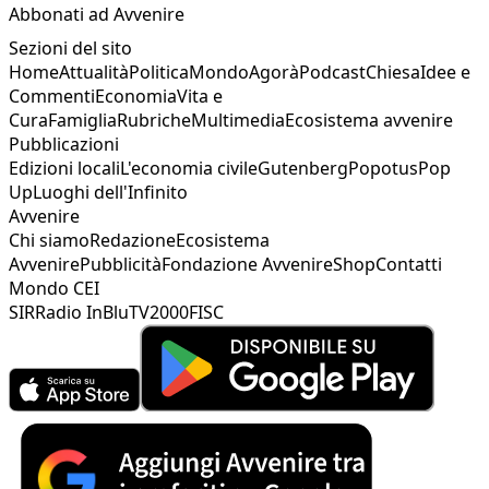
Abbonati ad Avvenire
Sezioni del sito
Home
Attualità
Politica
Mondo
Agorà
Podcast
Chiesa
Idee e
Commenti
Economia
Vita e
Cura
Famiglia
Rubriche
Multimedia
Ecosistema avvenire
Pubblicazioni
Edizioni locali
L'economia civile
Gutenberg
Popotus
Pop
Up
Luoghi dell'Infinito
Avvenire
Chi siamo
Redazione
Ecosistema
Avvenire
Pubblicità
Fondazione Avvenire
Shop
Contatti
Mondo CEI
SIR
Radio InBlu
TV2000
FISC