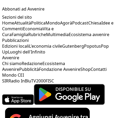
Abbonati ad Avvenire
Sezioni del sito
Home
Attualità
Politica
Mondo
Agorà
Podcast
Chiesa
Idee e
Commenti
Economia
Vita e
Cura
Famiglia
Rubriche
Multimedia
Ecosistema avvenire
Pubblicazioni
Edizioni locali
L'economia civile
Gutenberg
Popotus
Pop
Up
Luoghi dell'Infinito
Avvenire
Chi siamo
Redazione
Ecosistema
Avvenire
Pubblicità
Fondazione Avvenire
Shop
Contatti
Mondo CEI
SIR
Radio InBlu
TV2000
FISC