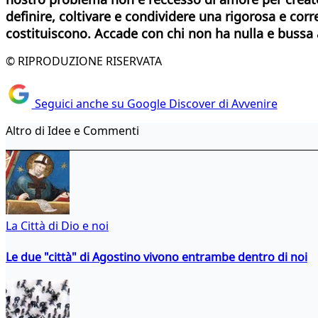
definire, coltivare e condividere una rigorosa e cor
costituiscono. Accade con chi non ha nulla e bussa al
© RIPRODUZIONE RISERVATA
Seguici anche su Google Discover di Avvenire
Altro di Idee e Commenti
La Città di Dio e noi
Le due "città" di Agostino vivono entrambe dentro di noi