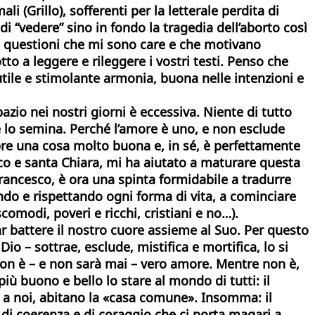
(Grillo), sofferenti per la letterale perdita di
 “vedere” sino in fondo la tragedia dell’aborto così
, a questioni che mi sono care e che motivano
to a leggere e rileggere i vostri testi. Penso che
 utile e stimolante armonia, buona nelle intenzioni e
zio nei nostri giorni è eccessiva. Niente di tutto
, e lo semina. Perché l’amore è uno, e non esclude
pre una cosa molto buona e, in sé, è perfettamente
esco e santa Chiara, mi ha aiutato a maturare questa
Francesco, è ora una spinta formidabile a tradurre
ndo e rispettando ogni forma di vita, a cominciare
scomodi, poveri e ricchi, cristiani e no…).
ar battere il nostro cuore assieme al Suo. Per questo
 – sottrae, esclude, mistifica e mortifica, lo si
non è – e non sarà mai – vero amore. Mentre non è,
iù buono e bello lo stare al mondo di tutti: il
me a noi, abitano la «casa comune». Insomma: il
di coerenza e di coraggio che ci porta magari a