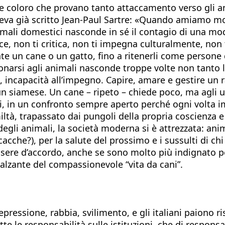
re coloro che provano tanto attaccamento verso gli an
o aveva già scritto Jean-Paul Sartre: «Quando amiamo m
animali domestici nasconde in sé il contagio di una
ce, non ti critica, non ti impegna culturalmente, non
nte un cane o un gatto, fino a ritenerli come persone
 donarsi agli animali nasconde troppe volte non tanto 
 incapacità all’impegno. Capire, amare e gestire un 
 un siamese. Un cane – ripeto – chiede poco, ma agl
turali, in un confronto sempre aperto perché ogni volt
ltà, trapassato dai pungoli della propria coscienza e
egli animali, la società moderna si è attrezzata: anim
 cacche?), per la salute del prossimo e i sussulti di c
sere d’accordo, anche se sono molto più indignato pe
alzante del compassionevole “vita da cani”.
depressione, rabbia, svilimento, e gli italiani paiono ri
tutte le responsabilità sulle istituzioni, che di resp