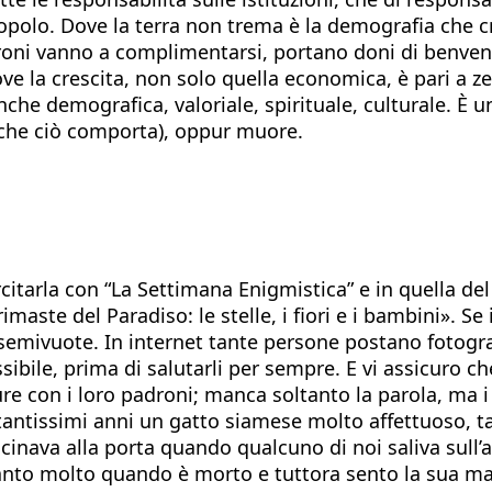
polo. Dove la terra non trema è la demografia che cr
ni vanno a complimentarsi, portano doni di benvenut
ove la crescita, non solo quella economica, è pari a ze
he demografica, valoriale, spirituale, culturale. È u
io che ciò comporta), oppur muore.
citarla con “La Settimana Enigmistica” e in quella de
imaste del Paradiso: le stelle, i fiori e i bambini». 
emivuote. In internet tante persone postano fotografi
sibile, prima di salutarli per sempre. E vi assicuro ch
ure con i loro padroni; manca soltanto la parola, ma i 
r tantissimi anni un gatto siamese molto affettuoso
icinava alla porta quando qualcuno di noi saliva sull
ianto molto quando è morto e tuttora sento la sua 