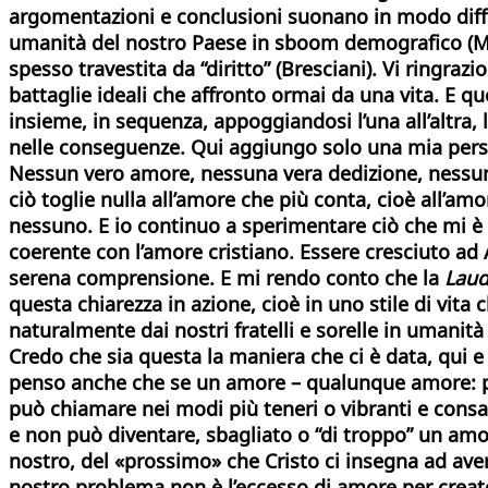
argomentazioni e conclusioni suonano in modo differe
umanità del nostro Paese in sboom demografico (Mant
spesso travestita da “diritto” (Bresciani). Vi ringr
battaglie ideali che affronto ormai da una vita. E qu
insieme, in sequenza, appoggiandosi l’una all’altra, 
nelle conseguenze. Qui aggiungo solo una mia pers
Nessun vero amore, nessuna vera dedizione, nessuna v
ciò toglie nulla all’amore che più conta, cioè all’am
nessuno. E io continuo a sperimentare ciò che mi è
coerente con l’amore cristiano. Essere cresciuto ad 
serena comprensione. E mi rendo conto che la
Laud
questa chiarezza in azione, cioè in uno stile di vit
naturalmente dai nostri fratelli e sorelle in umanità (
Credo che sia questa la maniera che ci è data, qui e
penso anche che se un amore – qualunque amore: per 
può chiamare nei modi più teneri o vibranti e consa
e non può diventare, sbagliato o “di troppo” un amore
nostro, del «prossimo» che Cristo ci insegna ad aver
nostro problema non è l’eccesso di amore per creato