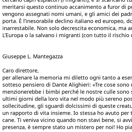
meritarsi questo continuo accanimento a furor di po
vengono assegnati nomi umani, e gli amici dei padro
porta. È l’inesorabile declino italiano ed europeo, d
inarrestabile. Non solo decrescita economica, ma anc
L’Europa o la salvano i migranti (con tutto il risch
Giuseppe L. Mantegazza
Caro direttore,
per allenare la memoria mi diletto ogni tanto a eser
sotteso pensiero di Dante Alighieri: «Tre cose sono r
menzionerebbe i bimbi perché le nostre culle sono s
ultimi giorni della loro vita nel modo più sereno pos
sollecitudine, gli sguardi dolcissimi di queste creat
un rapporto di vita insieme. Io stessa ho avuto pe
cane. Ti veniva vicino quando non stavi bene, si avv
presenza, è sempre stato un mistero per noi! Ho p