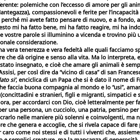
nte: polemiche con l’eccesso di amore per gli animali 
egazza), compassionevoli e ferite per l’incapacità di
azio perché mi avete fatto pensare di nuovo, e a fondo
esto mi ha fatto bene, mi ha fatto reagire, mi ha indot
le vostre parole si illuminino a vicenda e trovino più
onale considerazione.
era tenerezza e vera fedeltà alle quali facciamo spa
ore che dà origine e senso alla vita. Ma lo interpreta
 stato insegnato, e cioè che amare gli animali è sem
Assisi, per così dire da “vicino di casa” di san Franc
ato si’
, enciclica di un Papa che si è dato il nome di 
a che faccia buona compagnia al mondo e lo “usi”, ama
concittadini e stranieri, figli e migranti, simpatici e 
 ora, per accordarci con Dio, cioè letteralmente per f
una persona, un cucciolo, una patria, persino per Dio
crarlo nelle maniere più solenni e coinvolgenti, ma 
 che genera e accoglie, che si rivela capace di fare p
 caro come noi stessi e di tutti i viventi che, assie
 e semplici creature, ma la mancanza di generosità, 