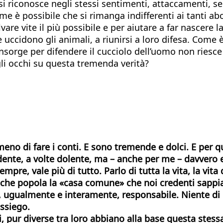
i riconosce negli stessi sentimenti, attaccamenti, sen
me è possibile che si rimanga indifferenti ai tanti ab
re vite il più possibile e per aiutare a far nascere la
he uccidono gli animali, a riunirsi a loro difesa. Come
sorge per difendere il cucciolo dell’uomo non riesce a
 gli occhi su questa tremenda verità?
meno di fare i conti. E sono tremende e dolci. E per qua
idente, a volte dolente, ma – anche per me – davvero 
mpre, vale più di tutto. Parlo di tutta la vita, la vit
he popola la «casa comune» che noi credenti sappiam
e, ugualmente e interamente, responsabile. Niente di 
ssiego.
mici, pur diverse tra loro abbiano alla base questa ste