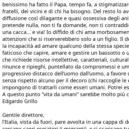
benissimo ha fatto il Papa, tempo fa, a stigmatizza
fratelli, dei vicini e di chi ha bisogno. Del resto l
diffusione così dilagante e quasi ossessiva degli 
pretende nulla, non ti fa domande, non ti contraddi
una cacca... e via! Io diffido di chi ama morbosame
attenzioni che si riserverebbero solo a un figlio. Il
la incapacità ad amare qualcuno della stessa specie,
faticoso che capire, amare e gestire un bassotto o
che richiede risorse intellettive, caratteriali, cul
rinunce e ripieghi, puntellato da compromessi e umi
progressivo distacco dell’uomo dall’uomo, a favore d
senza rispetto alcuno per il decoro (chi raccoglie le
impongono di trattarli come esseri umani. Potrei es
A questo punto “vita da umani” sarebbe molto più c
Edgardo Grillo
Gentile direttore,
l’Italia, vista da fuori, pare avvolta in una cappa di 
cercano capri espiatori (i migranti), e si scaricano 