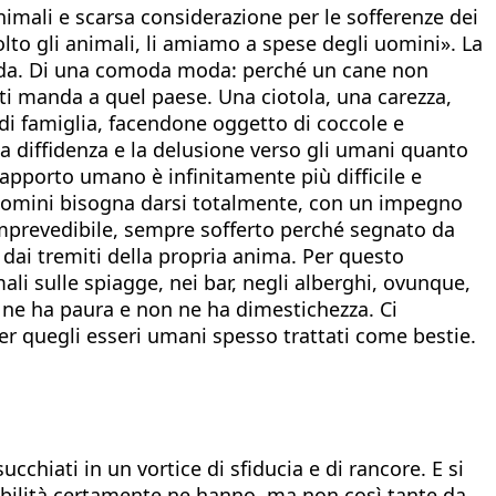
imali e scarsa considerazione per le sofferenze dei
olto gli animali, li amiamo a spese degli uomini». La
 moda. Di una comoda moda: perché un cane non
 ti manda a quel paese. Una ciotola, una carezza,
 di famiglia, facendone oggetto di coccole e
la diffidenza e la delusione verso gli umani quanto
rapporto umano è infinitamente più difficile e
i uomini bisogna darsi totalmente, con un impegno
a imprevedibile, sempre sofferto perché segnato da
 dai tremiti della propria anima. Per questo
ali sulle spiagge, nei bar, negli alberghi, ovunque,
hi ne ha paura e non ne ha dimestichezza. Ci
r quegli esseri umani spesso trattati come bestie.
succhiati in un vortice di sfiducia e di rancore. E si
onsabilità certamente ne hanno, ma non così tante da