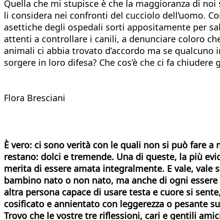
Quella che mi stupisce è che la maggioranza di noi s
li considera nei confronti del cucciolo dell’uomo. Co
asettiche degli ospedali sorti appositamente per salva
attenti a controllare i canili, a denunciare coloro c
animali ci abbia trovato d’accordo ma se qualcuno in
sorgere in loro difesa? Che cos’è che ci fa chiudere
Flora Bresciani
È vero: ci sono verità con le quali non si può fare a 
restano: dolci e tremende. Una di queste, la più ev
merita di essere amata integralmente. E vale, vale se
bambino nato o non nato, ma anche di ogni essere c
altra persona capace di usare testa e cuore si sent
cosificato e annientato con leggerezza o pesante su
Trovo che le vostre tre riflessioni, cari e gentili a