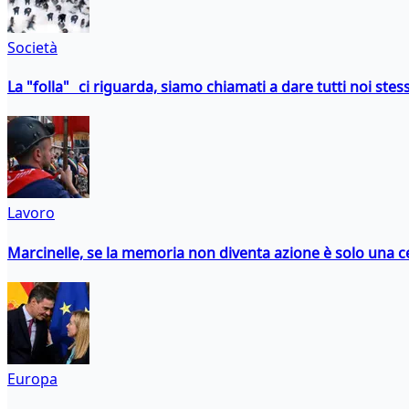
Società
La "folla" ci riguarda, siamo chiamati a dare tutti noi stess
Lavoro
Marcinelle, se la memoria non diventa azione è solo una 
Europa