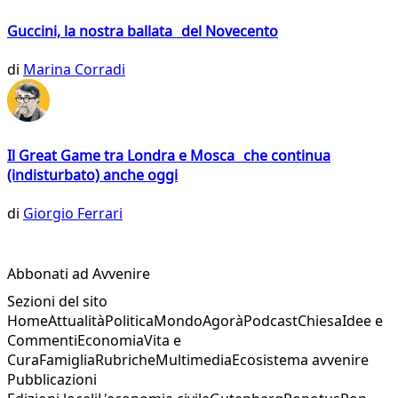
Guccini, la nostra ballata del Novecento
di
Marina Corradi
Il Great Game tra Londra e Mosca che continua
(indisturbato) anche oggi
di
Giorgio Ferrari
Abbonati ad Avvenire
Sezioni del sito
Home
Attualità
Politica
Mondo
Agorà
Podcast
Chiesa
Idee e
Commenti
Economia
Vita e
Cura
Famiglia
Rubriche
Multimedia
Ecosistema avvenire
Pubblicazioni