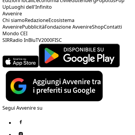
Edizioni locali
L'economia civile
Gutenberg
Popotus
Pop
Up
Luoghi dell'Infinito
Avvenire
Chi siamo
Redazione
Ecosistema
Avvenire
Pubblicità
Fondazione Avvenire
Shop
Contatti
Mondo CEI
SIR
Radio InBlu
TV2000
FISC
Segui Avvenire su