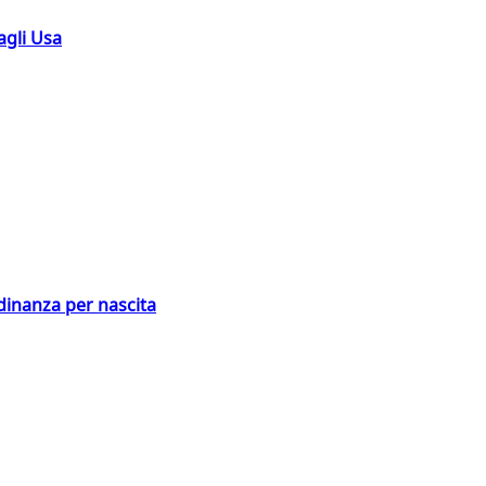
agli Usa
adinanza per nascita