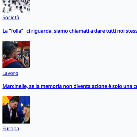
Società
La "folla" ci riguarda, siamo chiamati a dare tutti noi stess
Lavoro
Marcinelle, se la memoria non diventa azione è solo una 
Europa