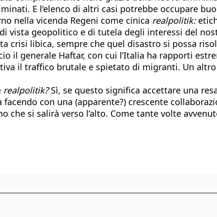
minati. E l’elenco di altri casi potrebbe occupare bu
erno nella vicenda Regeni come cinica
realpolitik:
etic
 vista geopolitico e di tutela degli interessi del nost
ita crisi libica, sempre che quel disastro si possa ri
o il generale Haftar, con cui l’Italia ha rapporti estr
iva il traffico brutale e spietato di migranti. Un altr
e
realpolitik?
Sì, se questo significa accettare una res
 facendo con una (apparente?) crescente collaborazion
 che si salirà verso l’alto. Come tante volte avvenut