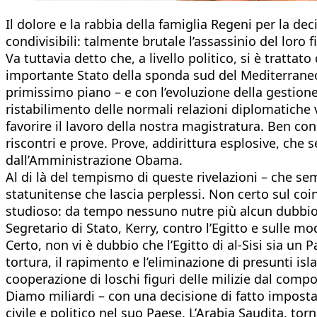
Il dolore e la rabbia della famiglia Regeni per la d
condivisibili: talmente brutale l’assassinio del loro
Va tuttavia detto che, a livello politico, si è tratt
importante Stato della sponda sud del Mediterraneo, 
primissimo piano – e con l’evoluzione della gestion
ristabilimento delle normali relazioni diplomatiche vo
favorire il lavoro della nostra magistratura. Ben cons
riscontri e prove. Prove, addirittura esplosive, che 
dall’Amministrazione Obama.
Al di là del tempismo di queste rivelazioni – che se
statunitense che lascia perplessi. Non certo sul coi
studioso: da tempo nessuno nutre più alcun dubbio 
Segretario di Stato, Kerry, contro l’Egitto e sulle mo
Certo, non vi è dubbio che l’Egitto di al-Sisi sia un
tortura, il rapimento e l’eliminazione di presunti isl
cooperazione di loschi figuri delle milizie dal co
Diamo miliardi – con una decisione di fatto imposta
civile e politico nel suo Paese. L’Arabia Saudita, 