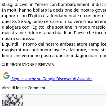
stragi di civili in Yemen con bombardamenti indiscri
In molti hanno bollato la decisione del nostro gov
rapporti con l’Egitto era fondamentale da un punto di
questo. Se vogliamo cercare di risolvere l’incancren
dialogare con l’Egitto, che sostiene in modo massicci
maestra per ridurre l’anarchia di un Paese che incent
nostra sicurezza.
È quindi il ritorno del nostro ambasciatore semplic
magistratura continuerà invece a lavorare, come sta
limiti che verranno posti a queste indagini man mano
© RIPRODUZIONE RISERVATA
Seguici anche su Google Discover di Avvenire
Altro di Idee e Commenti