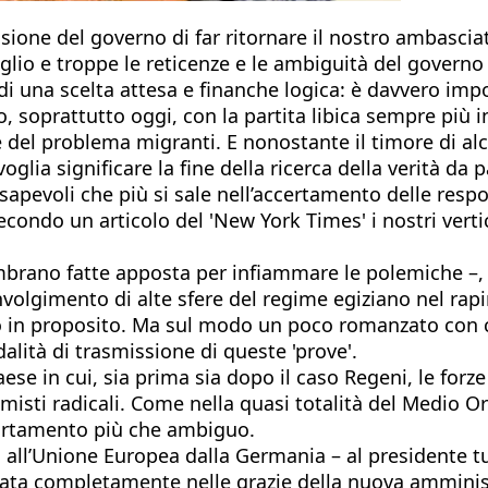
ecisione del governo di far ritornare il nostro ambas
 figlio e troppe le reticenze e le ambiguità del govern
ato di una scelta attesa e finanche logica: è davvero i
soprattutto oggi, con la partita libica sempre più int
e del problema migranti. E nonostante il timore di al
glia significare la fine della ricerca della verità da 
apevoli che più si sale nell’accertamento delle respons
secondo un articolo del 'New York Times' i nostri verti
mbrano fatte apposta per infiammare le polemiche –, c
nvolgimento di alte sfere del regime egiziano nel rap
in proposito. Ma sul modo un poco romanzato con cui
dalità di trasmissione di queste 'prove'.
 Paese in cui, sia prima sia dopo il caso Regeni, le fo
amisti radicali. Come nella quasi totalità del Medio Or
mportamento più che ambiguo.
 all’Unione Europea dalla Germania – al presidente tu
tornata completamente nelle grazie della nuova ammi