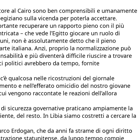
ciatore al Cairo sono ben comprensibili e umanamente
o egiziano sulla vicenda per poterla accettare.
mportante recuperare un rapporto pieno con il più
ricata – che vede l’Egitto giocare un ruolo di
cuni, non è assolutamente detto che il pieno
parte italiana. Anzi, proprio la normalizzazione può
abilità e più diventerà difficile riuscire a trovare
ci politici avrebbero da tempo, fornite
’è qualcosa nelle ricostruzioni del giornale
imento e nell’efferato omicidio del nostro giovane
 vengono raccontate le reazioni dell’allora
rze di sicurezza governative praticano ampiamente la
iente, del resto. In Libia siamo costretti a cercare la
rco Erdogan, che da anni fa strame di ogni diritto
nistrazione statunitense, da lungo tempo compie