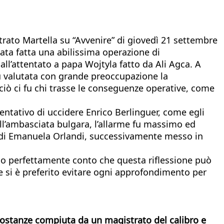
trato Martella su “Avvenire” di giovedì 21 settembre
tata fatta una abilissima operazione di
all’attentato a papa Wojtyla fatto da Ali Agca. A
u valutata con grande preoccupazione la
 ciò ci fu chi trasse le conseguenze operative, come
tentativo di uccidere Enrico Berlinguer, come egli
ll’ambasciata bulgara, l’allarme fu massimo ed
to di Emanuela Orlandi, successivamente messo in
ndo perfettamente conto che questa riflessione può
e si è preferito evitare ogni approfondimento per
ircostanze compiuta da un magistrato del calibro e