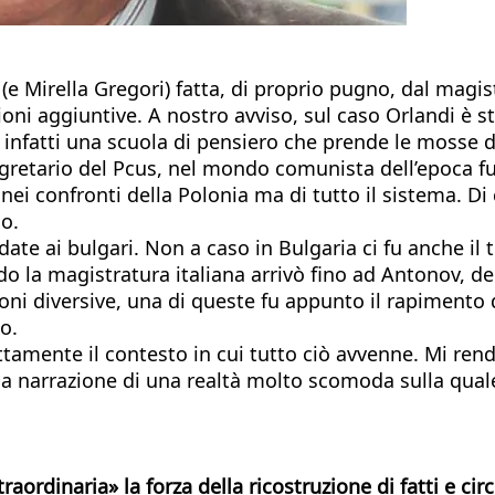
(e Mirella Gregori) fatta, di proprio pugno, dal magis
ioni aggiuntive. A nostro avviso, sul caso Orlandi è s
’è infatti una scuola di pensiero che prende le mosse d
egretario del Pcus, nel mondo comunista dell’epoca f
nei confronti della Polonia ma di tutto il sistema. Di
so.
ate ai bulgari. Non a caso in Bulgaria ci fu anche il 
o la magistratura italiana arrivò fino ad Antonov, de
ioni diversive, una di queste fu appunto il rapimen
o.
ettamente il contesto in cui tutto ciò avvenne. Mi re
 la narrazione di una realtà molto scomoda sulla qual
raordinaria» la forza della ricostruzione di fatti e c