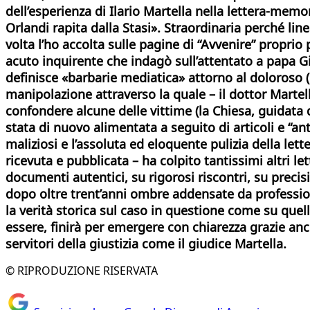
dell’esperienza di Ilario Martella nella lettera-memo
Orlandi rapita dalla Stasi». Straordinaria perché l
volta l’ho accolta sulle pagine di “Avvenire” proprio 
acuto inquirente che indagò sull’attentato a papa Gio
definisce «barbarie mediatica» attorno al doloroso 
manipolazione attraverso la quale – il dottor Marte
confondere alcune delle vittime (la Chiesa, guidata d
stata di nuovo alimentata a seguito di articoli e “an
maliziosi e l’assoluta ed eloquente pulizia della lett
ricevuta e pubblicata – ha colpito tantissimi altri l
documenti autentici, su rigorosi riscontri, su precisi
dopo oltre trent’anni ombre addensate da professio
la verità storica sul caso in questione come su que
essere, finirà per emergere con chiarezza grazie anc
servitori della giustizia come il giudice Martella.
© RIPRODUZIONE RISERVATA