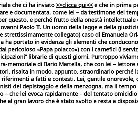
riale che ci ha inviato
>>clicca qui<<
e che in prima pa
ineare e documentata, come lei – da testimone del te
per questo, e perché frutto della onestà intellettuale 
vanni Paolo II. Un uomo della legge e della giustizia 
(e strettissimamente collegato) caso di Emanuela Orla
lla ha portato in evidenza gli elementi che conducono
al pericoloso «Papa polacco») con i carnefici (i serviz
ticipazioni” librarie di questi giorni. Purtroppo vivi
era-memoriale di Ilario Martella, che con lei – lettore
ettori, risalta in modo, appunto, straordinario perché 
 riferimenti a fatti e contesti. Lei, gentile onorevole,
nisti del depistaggio e della menzogna, ma il tempo
llo – che lei evoca rapidamente – del tentato omicid
he al gran lavoro che è stato svolto e resta a disposi