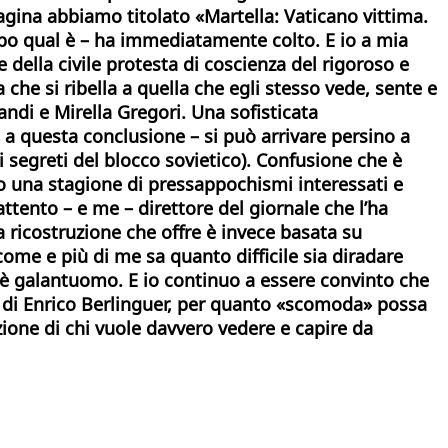
gina abbiamo titolato «Martella: Vaticano vittima.
mpo qual è – ha immediatamente colto. E io a mia
e della civile protesta di coscienza del rigoroso e
che si ribella a quella che egli stesso vede, sente e
ndi e Mirella Gregori. Una sofisticata
 a questa conclusione – si può arrivare persino a
i segreti del blocco sovietico). Confusione che è
amo una stagione di pressappochismi interessati e
 attento – e me – direttore del giornale che l’ha
la ricostruzione che offre è invece basata su
 come e più di me sa quanto difficile sia diradare
 è galantuomo. E io continuo a essere convinto che
io di Enrico Berlinguer, per quanto «scomoda» possa
zione di chi vuole davvero vedere e capire da