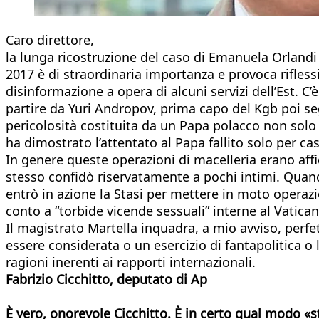
Caro direttore,
la lunga ricostruzione del caso di Emanuela Orlandi 
2017 è di straordinaria importanza e provoca rifless
disinformazione a opera di alcuni servizi dell’Est. C
partire da Yuri Andropov, prima capo del Kgb poi s
pericolosità costituita da un Papa polacco non solo 
ha dimostrato l’attentato al Papa fallito solo per ca
In genere queste operazioni di macelleria erano affid
stesso confidò riservatamente a pochi intimi. Quand
entrò in azione la Stasi per mettere in moto operaz
conto a “torbide vicende sessuali” interne al Vatican
Il magistrato Martella inquadra, a mio avviso, perf
essere considerata o un esercizio di fantapolitica o
ragioni inerenti ai rapporti internazionali.
Fabrizio Cicchitto, deputato di Ap
È vero, onorevole Cicchitto.
È in certo qual modo «st