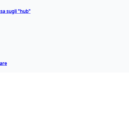
sa sugli "hub"
eare