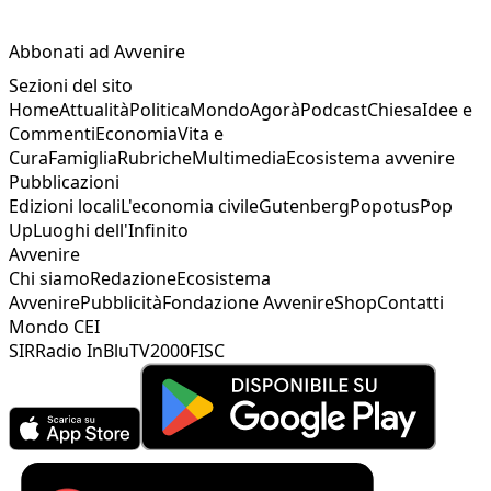
Abbonati ad Avvenire
Sezioni del sito
Home
Attualità
Politica
Mondo
Agorà
Podcast
Chiesa
Idee e
Commenti
Economia
Vita e
Cura
Famiglia
Rubriche
Multimedia
Ecosistema avvenire
Pubblicazioni
Edizioni locali
L'economia civile
Gutenberg
Popotus
Pop
Up
Luoghi dell'Infinito
Avvenire
Chi siamo
Redazione
Ecosistema
Avvenire
Pubblicità
Fondazione Avvenire
Shop
Contatti
Mondo CEI
SIR
Radio InBlu
TV2000
FISC