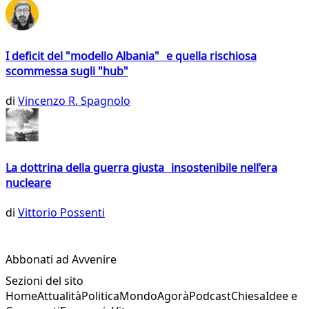
I deficit del "modello Albania" e quella rischiosa
scommessa sugli "hub"
di
Vincenzo R. Spagnolo
La dottrina della guerra giusta insostenibile nell’era
nucleare
di
Vittorio Possenti
Abbonati ad Avvenire
Sezioni del sito
Home
Attualità
Politica
Mondo
Agorà
Podcast
Chiesa
Idee e