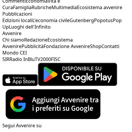
Commenti
Economia
Vita e
Cura
Famiglia
Rubriche
Multimedia
Ecosistema avvenire
Pubblicazioni
Edizioni locali
L'economia civile
Gutenberg
Popotus
Pop
Up
Luoghi dell'Infinito
Avvenire
Chi siamo
Redazione
Ecosistema
Avvenire
Pubblicità
Fondazione Avvenire
Shop
Contatti
Mondo CEI
SIR
Radio InBlu
TV2000
FISC
Segui Avvenire su