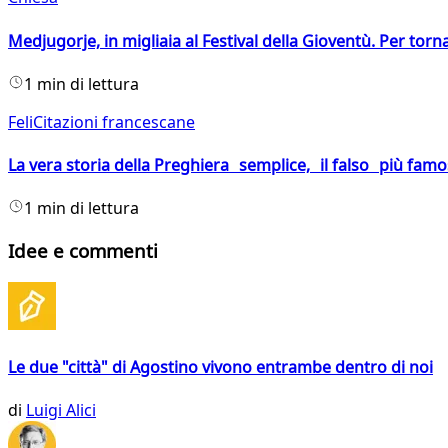
Medjugorje, in migliaia al Festival della Gioventù. Per torn
1 min di lettura
FeliCitazioni francescane
La vera storia della Preghiera semplice, il falso più fam
1 min di lettura
Idee e commenti
Le due "città" di Agostino vivono entrambe dentro di noi
di
Luigi Alici