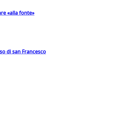
are «alla fonte»
oso di san Francesco