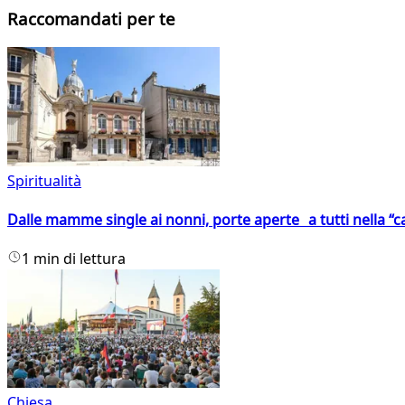
Raccomandati per te
Spiritualità
Dalle mamme single ai nonni, porte aperte a tutti nella “cas
1 min di lettura
Chiesa