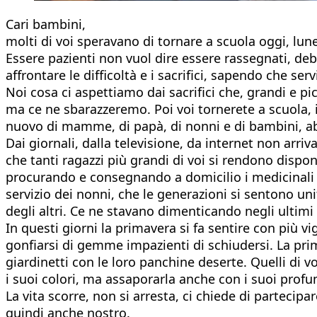
Cari bambini,
molti di voi speravano di tornare a scuola oggi, lune
Essere pazienti non vuol dire essere rassegnati, debol
affrontare le difficoltà e i sacrifici, sapendo che ser
Noi cosa ci aspettiamo dai sacrifici che, grandi e 
ma ce ne sbarazzeremo. Poi voi tornerete a scuola, i
nuovo di mamme, di papà, di nonni e di bambini, a
Dai giornali, dalla televisione, da internet non arri
che tanti ragazzi più grandi di voi si rendono disponi
procurando e consegnando a domicilio i medicinali d
servizio dei nonni, che le generazioni si sentono un
degli altri. Ce ne stavano dimenticando negli ultimi 
In questi giorni la primavera si fa sentire con più v
gonfiarsi di gemme impazienti di schiudersi. La prim
giardinetti con le loro panchine deserte. Quelli di v
i suoi colori, ma assaporarla anche con i suoi profu
La vita scorre, non si arresta, ci chiede di parteci
quindi anche nostro.