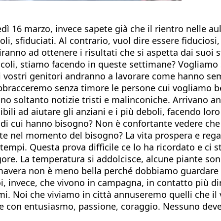
dì 16 marzo, invece sapete già che il rientro nelle au
i, sfiduciati. Al contrario, vuol dire essere fiduciosi
viranno ad ottenere i risultati che si aspetta dai suoi s
piccoli, stiamo facendo in queste settimane? Vogliamo
 vostri genitori andranno a lavorare come hanno sempr
bbracceremo senza timore le persone cui vogliamo b
vano soltanto notizie tristi e malinconiche. Arrivano a
bili ad aiutare gli anziani e i più deboli, facendo lor
i cui hanno bisogno? Non è confortante vedere che i 
ite nel momento del bisogno? La vita prospera e regala
tempi. Questa prova difficile ce lo ha ricordato e ci s
igore. La temperatura si addolcisce, alcune piante sono
avera non è meno bella perché dobbiamo guardare dalle
oi, invece, che vivono in campagna, in contatto più di
mi. Noi che viviamo in città annuseremo quelli che il 
pare con entusiasmo, passione, coraggio. Nessuno deve 