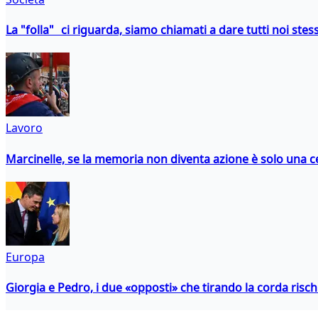
La "folla" ci riguarda, siamo chiamati a dare tutti noi stess
Lavoro
Marcinelle, se la memoria non diventa azione è solo una 
Europa
Giorgia e Pedro, i due «opposti» che tirando la corda risc