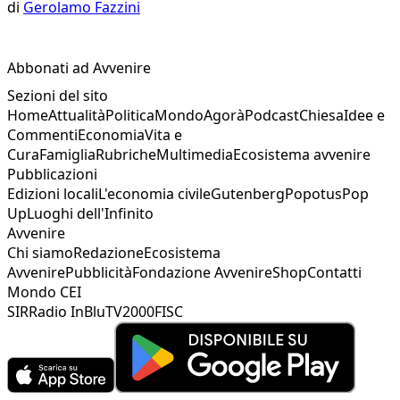
di
Gerolamo Fazzini
Abbonati ad Avvenire
Sezioni del sito
Home
Attualità
Politica
Mondo
Agorà
Podcast
Chiesa
Idee e
Commenti
Economia
Vita e
Cura
Famiglia
Rubriche
Multimedia
Ecosistema avvenire
Pubblicazioni
Edizioni locali
L'economia civile
Gutenberg
Popotus
Pop
Up
Luoghi dell'Infinito
Avvenire
Chi siamo
Redazione
Ecosistema
Avvenire
Pubblicità
Fondazione Avvenire
Shop
Contatti
Mondo CEI
SIR
Radio InBlu
TV2000
FISC