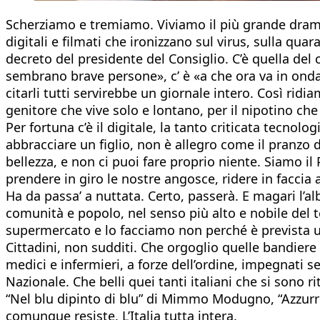
Scherziamo e tremiamo. Viviamo il più grande dramm
digitali e filmati che ironizzano sul virus, sulla qu
decreto del presidente del Consiglio. C’è quella del ca
sembrano brave persone», c’ è «a che ora va in onda 
citarli tutti servirebbe un giornale intero. Così ri
genitore che vive solo e lontano, per il nipotino ch
Per fortuna c’è il digitale, la tanto criticata tec
abbracciare un figlio, non è allegro come il pranzo di
bellezza, e non ci puoi fare proprio niente. Siamo i
prendere in giro le nostre angosce, ridere in faccia 
Ha da passa’ a nuttata. Certo, passerà. E magari l’al
comunità e popolo, nel senso più alto e nobile del te
supermercato e lo facciamo non perché è prevista 
Cittadini, non sudditi. Che orgoglio quelle bandiere 
medici e infermieri, a forze dell’ordine, impegnati se
Nazionale. Che belli quei tanti italiani che si sono r
“Nel blu dipinto di blu” di Mimmo Modugno, “Azzurro” d
comunque resiste. L’Italia tutta intera.