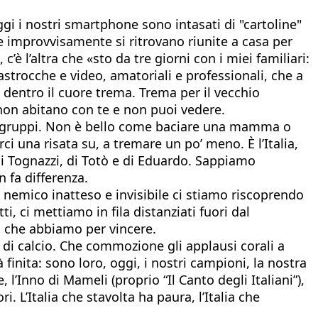
i i nostri smartphone sono intasati di "cartoline"
che improvvisamente si ritrovano riunite a casa per
’è l’altra che «sto da tre giorni con i miei familiari:
strocche e video, amatoriali e professionali, che a
 dentro il cuore trema. Trema per il vecchio
 non abitano con te e non puoi vedere.
e in gruppi. Non è bello come baciare una mamma o
rci una risata su, a tremare un po’ meno. È l’Italia,
 di Tognazzi, di Totò e di Eduardo. Sappiamo
 fa differenza.
to nemico inatteso e invisibile ci stiamo riscoprendo
i, ci mettiamo in fila distanziati fuori dal
 che abbiamo per vincere.
i di calcio. Che commozione gli applausi corali a
 finita: sono loro, oggi, i nostri campioni, la nostra
 l’Inno di Mameli (proprio “Il Canto degli Italiani”),
 L’Italia che stavolta ha paura, l’Italia che