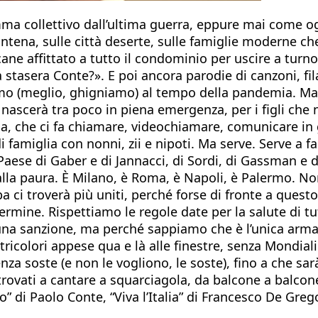
a collettivo dall’ultima guerra, eppure mai come ogg
arantena, sulle città deserte, sulle famiglie moderne 
ne affittato a tutto il condominio per uscire a turno, c
stasera Conte?». E poi ancora parodie di canzoni, fila
diamo (meglio, ghigniamo) al tempo della pandemia. Ma
e nascerà tra poco in piena emergenza, per i figli che
nologia, che ci fa chiamare, videochiamare, comunicar
 famiglia con nonni, zii e nipoti. Ma serve. Serve a fa
l Paese di Gaber e di Jannacci, di Sordi, di Gassman e
alla paura. È Milano, è Roma, è Napoli, è Palermo. Non
ba ci troverà più uniti, perché forse di fronte a ques
rmine. Rispettiamo le regole date per la salute di tutt
una sanzione, ma perché sappiamo che è l’unica arma
tricolori appese qua e là alle finestre, senza Mondial
nza soste (e non le vogliono, le soste), fino a che sarà
itrovati a cantare a squarciagola, da balcone a balcone,
i Paolo Conte, “Viva l’Italia” di Francesco De Gregori.