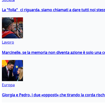
La "folla" ci riguarda, siamo chiamati a dare tutti noi stess
Lavoro
Marcinelle, se la memoria non diventa azione è solo una 
Europa
Giorgia e Pedro, i due «opposti» che tirando la corda risc