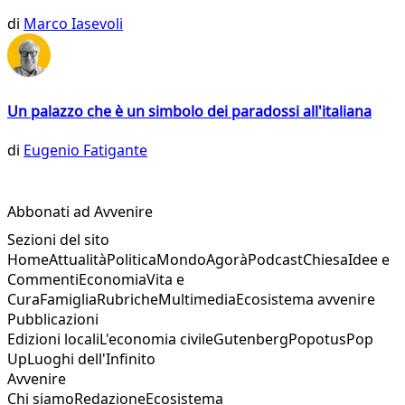
di
Marco Iasevoli
Un palazzo che è un simbolo dei paradossi all'italiana
di
Eugenio Fatigante
Abbonati ad Avvenire
Sezioni del sito
Home
Attualità
Politica
Mondo
Agorà
Podcast
Chiesa
Idee e
Commenti
Economia
Vita e
Cura
Famiglia
Rubriche
Multimedia
Ecosistema avvenire
Pubblicazioni
Edizioni locali
L'economia civile
Gutenberg
Popotus
Pop
Up
Luoghi dell'Infinito
Avvenire
Chi siamo
Redazione
Ecosistema