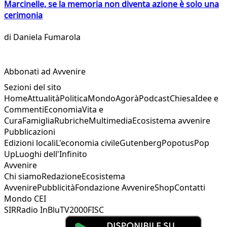
Marcinelle, se la memoria non diventa azione è solo una
cerimonia
di
Daniela Fumarola
Abbonati ad Avvenire
Sezioni del sito
Home
Attualità
Politica
Mondo
Agorà
Podcast
Chiesa
Idee e
Commenti
Economia
Vita e
Cura
Famiglia
Rubriche
Multimedia
Ecosistema avvenire
Pubblicazioni
Edizioni locali
L'economia civile
Gutenberg
Popotus
Pop
Up
Luoghi dell'Infinito
Avvenire
Chi siamo
Redazione
Ecosistema
Avvenire
Pubblicità
Fondazione Avvenire
Shop
Contatti
Mondo CEI
SIR
Radio InBlu
TV2000
FISC