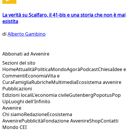
La verità su Scalfaro, il 41-bis e una storia che non è mai
esistita
di
Alberto Gambino
Abbonati ad Avvenire
Sezioni del sito
Home
Attualità
Politica
Mondo
Agorà
Podcast
Chiesa
Idee e
Commenti
Economia
Vita e
Cura
Famiglia
Rubriche
Multimedia
Ecosistema avvenire
Pubblicazioni
Edizioni locali
L'economia civile
Gutenberg
Popotus
Pop
Up
Luoghi dell'Infinito
Avvenire
Chi siamo
Redazione
Ecosistema
Avvenire
Pubblicità
Fondazione Avvenire
Shop
Contatti
Mondo CEI