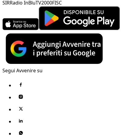
SIR
Radio InBlu
TV2000
FISC
Segui Avvenire su