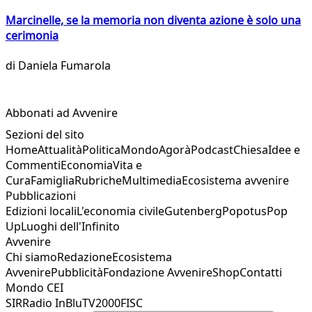
Marcinelle, se la memoria non diventa azione è solo una
cerimonia
di
Daniela Fumarola
Abbonati ad Avvenire
Sezioni del sito
Home
Attualità
Politica
Mondo
Agorà
Podcast
Chiesa
Idee e
Commenti
Economia
Vita e
Cura
Famiglia
Rubriche
Multimedia
Ecosistema avvenire
Pubblicazioni
Edizioni locali
L'economia civile
Gutenberg
Popotus
Pop
Up
Luoghi dell'Infinito
Avvenire
Chi siamo
Redazione
Ecosistema
Avvenire
Pubblicità
Fondazione Avvenire
Shop
Contatti
Mondo CEI
SIR
Radio InBlu
TV2000
FISC