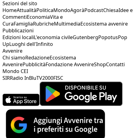
Sezioni del sito
Home
Attualità
Politica
Mondo
Agorà
Podcast
Chiesa
Idee e
Commenti
Economia
Vita e
Cura
Famiglia
Rubriche
Multimedia
Ecosistema avvenire
Pubblicazioni
Edizioni locali
L'economia civile
Gutenberg
Popotus
Pop
Up
Luoghi dell'Infinito
Avvenire
Chi siamo
Redazione
Ecosistema
Avvenire
Pubblicità
Fondazione Avvenire
Shop
Contatti
Mondo CEI
SIR
Radio InBlu
TV2000
FISC