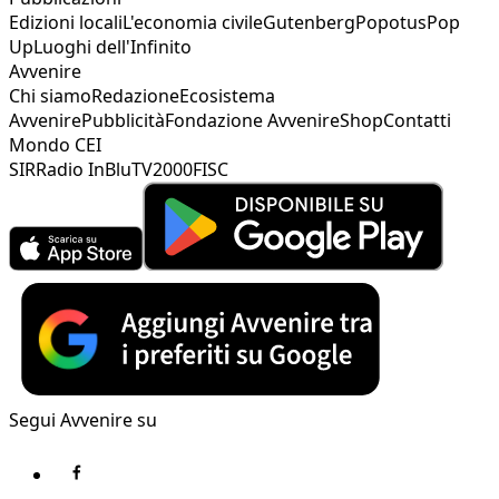
Edizioni locali
L'economia civile
Gutenberg
Popotus
Pop
Up
Luoghi dell'Infinito
Avvenire
Chi siamo
Redazione
Ecosistema
Avvenire
Pubblicità
Fondazione Avvenire
Shop
Contatti
Mondo CEI
SIR
Radio InBlu
TV2000
FISC
Segui Avvenire su