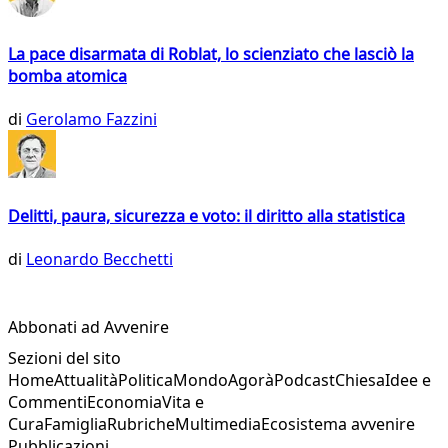
La pace disarmata di Roblat, lo scienziato che lasciò la
bomba atomica
di
Gerolamo Fazzini
Delitti, paura, sicurezza e voto: il diritto alla statistica
di
Leonardo Becchetti
Abbonati ad Avvenire
Sezioni del sito
Home
Attualità
Politica
Mondo
Agorà
Podcast
Chiesa
Idee e
Commenti
Economia
Vita e
Cura
Famiglia
Rubriche
Multimedia
Ecosistema avvenire
Pubblicazioni