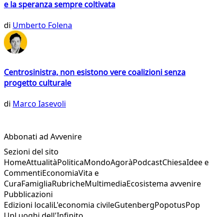
e la speranza sempre coltivata
di
Umberto Folena
Centrosinistra, non esistono vere coalizioni senza
progetto culturale
di
Marco Iasevoli
Abbonati ad Avvenire
Sezioni del sito
Home
Attualità
Politica
Mondo
Agorà
Podcast
Chiesa
Idee e
Commenti
Economia
Vita e
Cura
Famiglia
Rubriche
Multimedia
Ecosistema avvenire
Pubblicazioni
Edizioni locali
L'economia civile
Gutenberg
Popotus
Pop
Up
Luoghi dell'Infinito