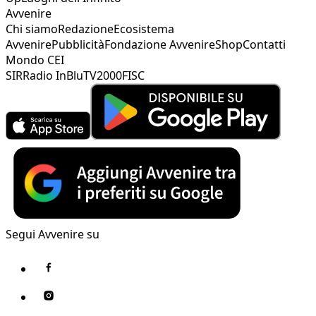
Avvenire
Chi siamo
Redazione
Ecosistema
Avvenire
Pubblicità
Fondazione Avvenire
Shop
Contatti
Mondo CEI
SIR
Radio InBlu
TV2000
FISC
Segui Avvenire su