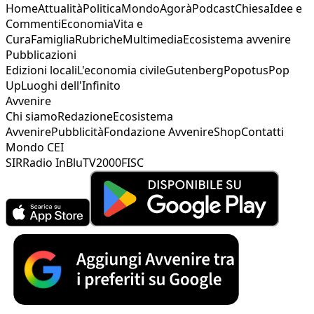
Home
Attualità
Politica
Mondo
Agorà
Podcast
Chiesa
Idee e
Commenti
Economia
Vita e
Cura
Famiglia
Rubriche
Multimedia
Ecosistema avvenire
Pubblicazioni
Edizioni locali
L'economia civile
Gutenberg
Popotus
Pop
Up
Luoghi dell'Infinito
Avvenire
Chi siamo
Redazione
Ecosistema
Avvenire
Pubblicità
Fondazione Avvenire
Shop
Contatti
Mondo CEI
SIR
Radio InBlu
TV2000
FISC