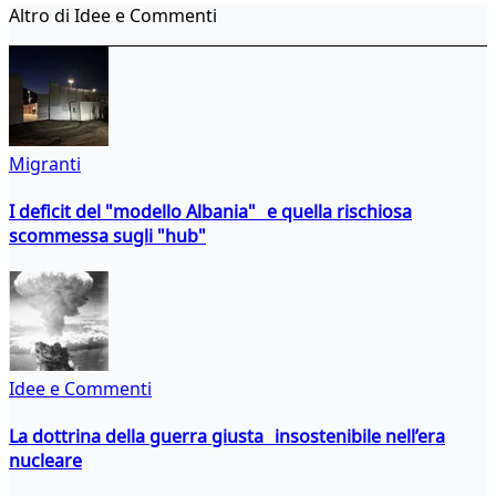
Altro di Idee e Commenti
Migranti
I deficit del "modello Albania" e quella rischiosa
scommessa sugli "hub"
Idee e Commenti
La dottrina della guerra giusta insostenibile nell’era
nucleare