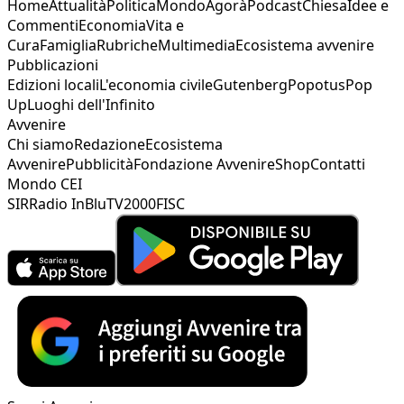
Home
Attualità
Politica
Mondo
Agorà
Podcast
Chiesa
Idee e
Commenti
Economia
Vita e
Cura
Famiglia
Rubriche
Multimedia
Ecosistema avvenire
Pubblicazioni
Edizioni locali
L'economia civile
Gutenberg
Popotus
Pop
Up
Luoghi dell'Infinito
Avvenire
Chi siamo
Redazione
Ecosistema
Avvenire
Pubblicità
Fondazione Avvenire
Shop
Contatti
Mondo CEI
SIR
Radio InBlu
TV2000
FISC