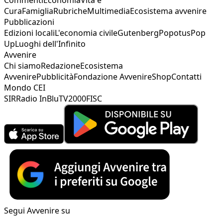
Cura
Famiglia
Rubriche
Multimedia
Ecosistema avvenire
Pubblicazioni
Edizioni locali
L'economia civile
Gutenberg
Popotus
Pop
Up
Luoghi dell'Infinito
Avvenire
Chi siamo
Redazione
Ecosistema
Avvenire
Pubblicità
Fondazione Avvenire
Shop
Contatti
Mondo CEI
SIR
Radio InBlu
TV2000
FISC
Segui Avvenire su