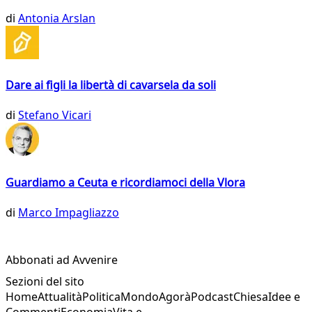
di
Antonia Arslan
Dare ai figli la libertà di cavarsela da soli
di
Stefano Vicari
Guardiamo a Ceuta e ricordiamoci della Vlora
di
Marco Impagliazzo
Abbonati ad Avvenire
Sezioni del sito
Home
Attualità
Politica
Mondo
Agorà
Podcast
Chiesa
Idee e
Commenti
Economia
Vita e