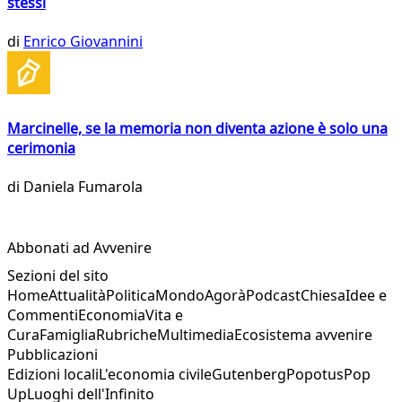
stessi
di
Enrico Giovannini
Marcinelle, se la memoria non diventa azione è solo una
cerimonia
di
Daniela Fumarola
Abbonati ad Avvenire
Sezioni del sito
Home
Attualità
Politica
Mondo
Agorà
Podcast
Chiesa
Idee e
Commenti
Economia
Vita e
Cura
Famiglia
Rubriche
Multimedia
Ecosistema avvenire
Pubblicazioni
Edizioni locali
L'economia civile
Gutenberg
Popotus
Pop
Up
Luoghi dell'Infinito