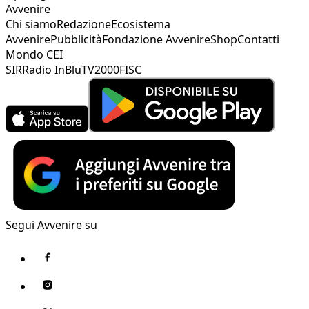
Avvenire
Chi siamo
Redazione
Ecosistema
Avvenire
Pubblicità
Fondazione Avvenire
Shop
Contatti
Mondo CEI
SIR
Radio InBlu
TV2000
FISC
Segui Avvenire su