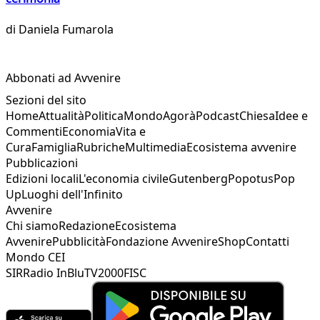
di
Daniela Fumarola
Abbonati ad Avvenire
Sezioni del sito
Home
Attualità
Politica
Mondo
Agorà
Podcast
Chiesa
Idee e
Commenti
Economia
Vita e
Cura
Famiglia
Rubriche
Multimedia
Ecosistema avvenire
Pubblicazioni
Edizioni locali
L'economia civile
Gutenberg
Popotus
Pop
Up
Luoghi dell'Infinito
Avvenire
Chi siamo
Redazione
Ecosistema
Avvenire
Pubblicità
Fondazione Avvenire
Shop
Contatti
Mondo CEI
SIR
Radio InBlu
TV2000
FISC