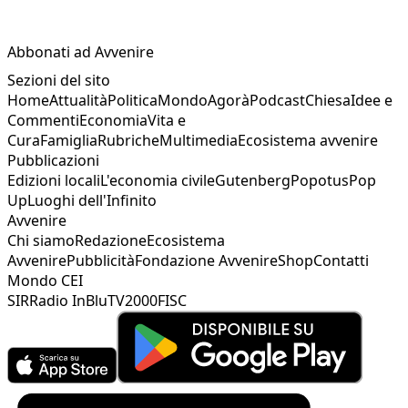
Abbonati ad Avvenire
Sezioni del sito
Home
Attualità
Politica
Mondo
Agorà
Podcast
Chiesa
Idee e
Commenti
Economia
Vita e
Cura
Famiglia
Rubriche
Multimedia
Ecosistema avvenire
Pubblicazioni
Edizioni locali
L'economia civile
Gutenberg
Popotus
Pop
Up
Luoghi dell'Infinito
Avvenire
Chi siamo
Redazione
Ecosistema
Avvenire
Pubblicità
Fondazione Avvenire
Shop
Contatti
Mondo CEI
SIR
Radio InBlu
TV2000
FISC