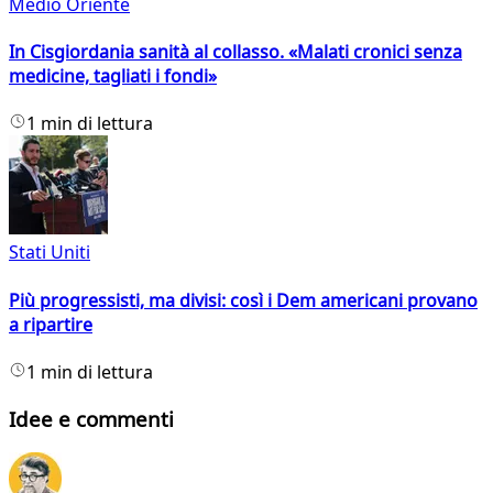
Medio Oriente
In Cisgiordania sanità al collasso. «Malati cronici senza
medicine, tagliati i fondi»
1 min di lettura
Stati Uniti
Più progressisti, ma divisi: così i Dem americani provano
a ripartire
1 min di lettura
Idee e commenti