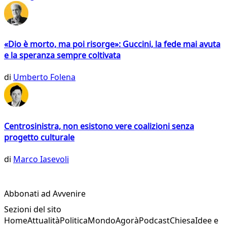
«Dio è morto, ma poi risorge»: Guccini, la fede mai avuta
e la speranza sempre coltivata
di
Umberto Folena
Centrosinistra, non esistono vere coalizioni senza
progetto culturale
di
Marco Iasevoli
Abbonati ad Avvenire
Sezioni del sito
Home
Attualità
Politica
Mondo
Agorà
Podcast
Chiesa
Idee e