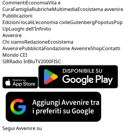
Commenti
Economia
Vita e
Cura
Famiglia
Rubriche
Multimedia
Ecosistema avvenire
Pubblicazioni
Edizioni locali
L'economia civile
Gutenberg
Popotus
Pop
Up
Luoghi dell'Infinito
Avvenire
Chi siamo
Redazione
Ecosistema
Avvenire
Pubblicità
Fondazione Avvenire
Shop
Contatti
Mondo CEI
SIR
Radio InBlu
TV2000
FISC
Segui Avvenire su