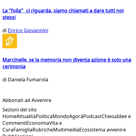
La "folla" ci riguarda, siamo chiamati a dare tutti noi
stessi
di
Enrico Giovannini
Marcinelle, se la memoria non diventa azione è solo una
cerimonia
di
Daniela Fumarola
Abbonati ad Avvenire
Sezioni del sito
Home
Attualità
Politica
Mondo
Agorà
Podcast
Chiesa
Idee e
Commenti
Economia
Vita e
Cura
Famiglia
Rubriche
Multimedia
Ecosistema avvenire