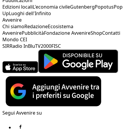
Pubblicazioni
Edizioni locali
L'economia civile
Gutenberg
Popotus
Pop
Up
Luoghi dell'Infinito
Avvenire
Chi siamo
Redazione
Ecosistema
Avvenire
Pubblicità
Fondazione Avvenire
Shop
Contatti
Mondo CEI
SIR
Radio InBlu
TV2000
FISC
Segui Avvenire su