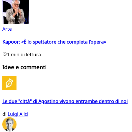
Arte
Kapoor: «È lo spettatore che completa l’opera»
1 min di lettura
Idee e commenti
Le due "città" di Agostino vivono entrambe dentro di noi
di
Luigi Alici