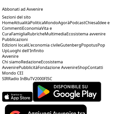
Abbonati ad Avvenire
Sezioni del sito
Home
Attualità
Politica
Mondo
Agorà
Podcast
Chiesa
Idee e
Commenti
Economia
Vita e
Cura
Famiglia
Rubriche
Multimedia
Ecosistema avvenire
Pubblicazioni
Edizioni locali
L'economia civile
Gutenberg
Popotus
Pop
Up
Luoghi dell'Infinito
Avvenire
Chi siamo
Redazione
Ecosistema
Avvenire
Pubblicità
Fondazione Avvenire
Shop
Contatti
Mondo CEI
SIR
Radio InBlu
TV2000
FISC