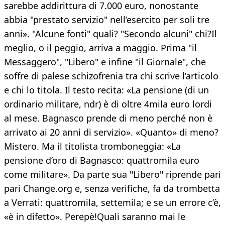
sarebbe addirittura di 7.000 euro, nonostante
abbia "prestato servizio" nell’esercito per soli tre
anni». "Alcune fonti" quali? "Secondo alcuni" chi?Il
meglio, o il peggio, arriva a maggio. Prima "il
Messaggero", "Libero" e infine "il Giornale", che
soffre di palese schizofrenia tra chi scrive l’articolo
e chi lo titola. Il testo recita: «La pensione (di un
ordinario militare, ndr) è di oltre 4mila euro lordi
al mese. Bagnasco prende di meno perché non è
arrivato ai 20 anni di servizio». «Quanto» di meno?
Mistero. Ma il titolista tromboneggia: «La
pensione d’oro di Bagnasco: quattromila euro
come militare». Da parte sua "Libero" riprende pari
pari Change.org e, senza verifiche, fa da trombetta
a Verrati: quattromila, settemila; e se un errore c’è,
«è in difetto». Perepè!Quali saranno mai le