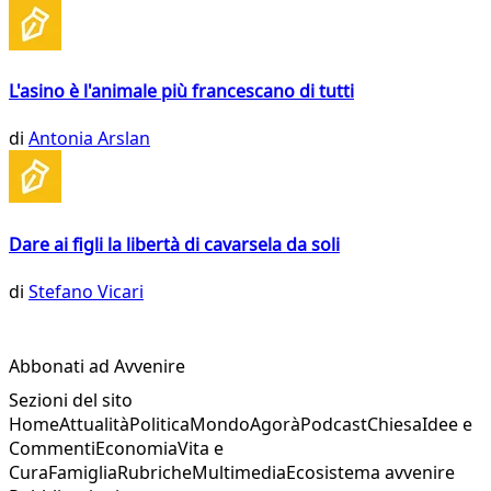
L'asino è l'animale più francescano di tutti
di
Antonia Arslan
Dare ai figli la libertà di cavarsela da soli
di
Stefano Vicari
Abbonati ad Avvenire
Sezioni del sito
Home
Attualità
Politica
Mondo
Agorà
Podcast
Chiesa
Idee e
Commenti
Economia
Vita e
Cura
Famiglia
Rubriche
Multimedia
Ecosistema avvenire