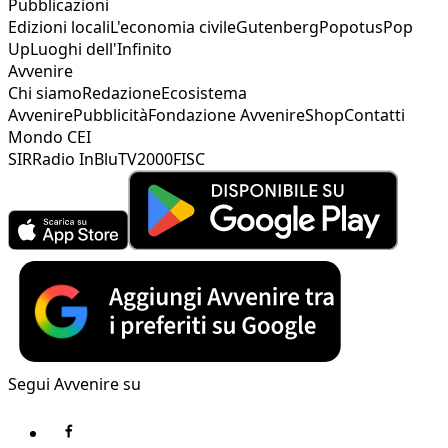
Pubblicazioni
Edizioni locali
L'economia civile
Gutenberg
Popotus
Pop
Up
Luoghi dell'Infinito
Avvenire
Chi siamo
Redazione
Ecosistema
Avvenire
Pubblicità
Fondazione Avvenire
Shop
Contatti
Mondo CEI
SIR
Radio InBlu
TV2000
FISC
Segui Avvenire su