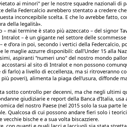
vietato ai minori" per le nostre squadre nazionali di 
nte della Federcalcio avrebbero stentato a credere ch
sta inconcepibile scelta. E che lo avrebbe fatto, co
ra della legalità».
 – mai termine è stato più azzeccato – del signor Tav
a Intralot – è un gigante nel settore delle scommesse 
e d’ora in poi, secondo i vertici della Federcalcio, 
e le maglie azzurre disponibili: dall’Under 15 alla N
imi, aspiranti "numeri uno" del nostro mondo pallona
ostarsi al sito di Intralot e non possono comunque en
i farlo) a livello di eccellenza, ma si ritroveranno c
i più poveri), alimenta la piaga dell’usura, diffonde m
uta sotto controllo per decenni, ma che negli ultimi q
danne giudiziarie e report della Banca d’Italia, usa a
onomica del nostro Paese (nel 2015 solo la sua parte l
. Qualcosa di cui possono andare fieri solo i teorici,
e vecchie bische e a sua volta biscazziere.
 quanti e quali lacci e lacciuoli sia stata stretta l’