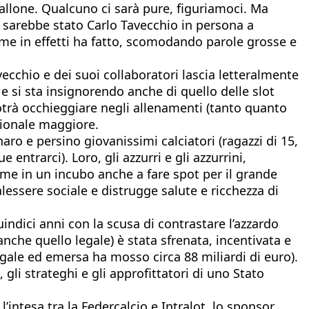
pallone. Qualcuno ci sarà pure, figuriamoci. Ma
e sarebbe stato Carlo Tavecchio in persona a
me in effetti ha fatto, scomodando parole grosse e
ecchio e dei suoi collaboratori lascia letteralmente
e si sta insignorendo anche di quello delle slot
potrà occhieggiare negli allenamenti (tanto quanto
azionale maggiore.
ro e persino giovanissimi calciatori (ragazzi di 15,
trarci). Loro, gli azzurri e gli azzurrini,
ome in un incubo anche a fare spot per il grande
alessere sociale e distrugge salute e ricchezza di
uindici anni con la scusa di contrastare l’azzardo
nche quello legale) è stata sfrenata, incentivata e
egale ed emersa ha mosso circa 88 miliardi di euro).
 gli strateghi e gli approfittatori di uno Stato
intesa tra la Federcalcio e Intralot, lo sponsor