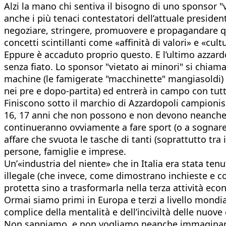
Alzi la mano chi sentiva il bisogno di uno sponsor "
anche i più tenaci contestatori dell’attuale preside
negoziare, stringere, promuovere e propagandare que
concetti scintillanti come «affinità di valori» e «cultu
Eppure è accaduto proprio questo. E l’ultimo azzardo
senza fiato. Lo sponsor "vietato ai minori" si chiam
machine (le famigerate "macchinette" mangiasoldi) – 
nei pre e dopo-partita) ed entrerà in campo con tutt
Finiscono sotto il marchio di Azzardopoli campioniss
16, 17 anni che non possono e non devono neanche acc
continueranno ovviamente a fare sport (o a sognare d
affare che svuota le tasche di tanti (soprattutto tra 
persone, famiglie e imprese.
Un’«industria del niente» che in Italia era stata ten
illegale (che invece, come dimostrano inchieste e con
protetta sino a trasformarla nella terza attività ec
Ormai siamo primi in Europa e terzi a livello mondiale
complice della mentalità e dell’inciviltà delle nuove 
Non sappiamo, e non vogliamo neanche immaginare, con