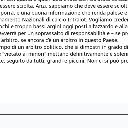
ssere sciolta. Anzi, sappiamo che deve essere sciolta.
orrà, e una buona informazione che renda palese e ins
amento Nazionali di calcio-Intralot. Vogliamo creder
hi e troppo bassi argini oggi posti all’azzardo e all
vverrà per un soprassalto di responsabilità e – se pr
’arbitro, se ancora c’è un arbitro in questo Paese.
po di un arbitro politico, che si dimostri in grado d
e "vietato ai minori" mettano definitivamente e solen
te, seguito da tutti, grandi e piccini. Non ci si può 