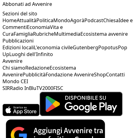
Abbonati ad Avvenire
Sezioni del sito
Home
Attualità
Politica
Mondo
Agorà
Podcast
Chiesa
Idee e
Commenti
Economia
Vita e
Cura
Famiglia
Rubriche
Multimedia
Ecosistema avvenire
Pubblicazioni
Edizioni locali
L'economia civile
Gutenberg
Popotus
Pop
Up
Luoghi dell'Infinito
Avvenire
Chi siamo
Redazione
Ecosistema
Avvenire
Pubblicità
Fondazione Avvenire
Shop
Contatti
Mondo CEI
SIR
Radio InBlu
TV2000
FISC