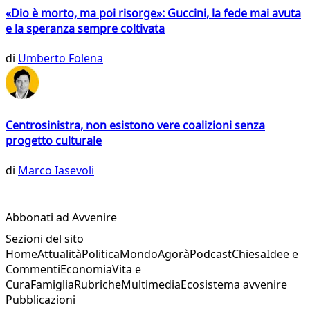
«Dio è morto, ma poi risorge»: Guccini, la fede mai avuta
e la speranza sempre coltivata
di
Umberto Folena
Centrosinistra, non esistono vere coalizioni senza
progetto culturale
di
Marco Iasevoli
Abbonati ad Avvenire
Sezioni del sito
Home
Attualità
Politica
Mondo
Agorà
Podcast
Chiesa
Idee e
Commenti
Economia
Vita e
Cura
Famiglia
Rubriche
Multimedia
Ecosistema avvenire
Pubblicazioni