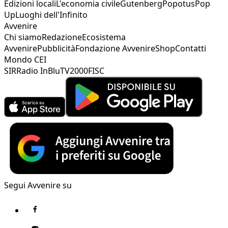
Edizioni locali
L'economia civile
Gutenberg
Popotus
Pop
Up
Luoghi dell'Infinito
Avvenire
Chi siamo
Redazione
Ecosistema
Avvenire
Pubblicità
Fondazione Avvenire
Shop
Contatti
Mondo CEI
SIR
Radio InBlu
TV2000
FISC
Segui Avvenire su