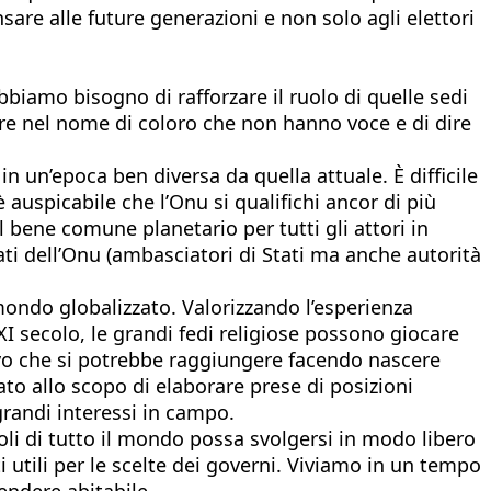
re alle future generazioni e non solo agli elettori
bbiamo bisogno di rafforzare il ruolo di quelle sedi
rlare nel nome di coloro che non hanno voce e di dire
in un’epoca ben diversa da quella attuale. È difficile
uspicabile che l’Onu si qualifichi ancor di più
 bene comune planetario per tutti gli attori in
 dell’Onu (ambasciatori di Stati ma anche autorità
mondo globalizzato. Valorizzando l’esperienza
XXI secolo, le grandi fedi religiose possono giocare
vo che si potrebbe raggiungere facendo nascere
zato allo scopo di elaborare prese di posizioni
grandi interessi in campo.
oli di tutto il mondo possa svolgersi in modo libero
i utili per le scelte dei governi. Viviamo in un tempo
endere abitabile.