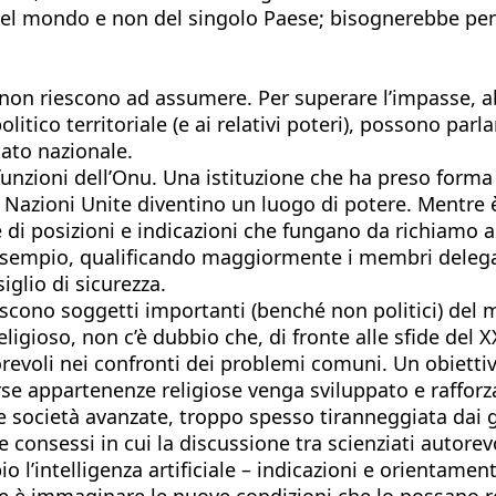
el mondo e non del singolo Paese; bisognerebbe pensa
ti non riescono ad assumere. Per superare l’impasse, a
litico territoriale (e ai relativi poteri), possono pa
tato nazionale.
funzioni dell’Onu. Una istituzione che ha preso forma 
zioni Unite diventino un luogo di potere. Mentre è a
di posizioni e indicazioni che fungano da richiamo al
sempio, qualificando maggiormente i membri delegati
iglio di sicurezza.
iscono soggetti importanti (benché non politici) del 
eligioso, non c’è dubbio che, di fronte alle sfide del 
evoli nei confronti dei problemi comuni. Un obietti
iverse appartenenze religiose venga sviluppato e raffor
le società avanzate, troppo spesso tiranneggiata dai 
consessi in cui la discussione tra scienziati autorev
 l’intelligenza artificiale – indicazioni e orientament
e è immaginare le nuove condizioni che lo possano r