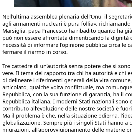
Nell’ultima assemblea plenaria dell’Onu, il segretar
agli armamenti nucleari è pura follia», richiamando 
Marsiglia, papa Francesco ha ribadito quanto ha già
può non essere affrontata dimenticando la dignità di
necessità di informare l’opinione pubblica circa l
fermare il riarmo in corso.
Tre cattedre di un’autorità senza potere che si son
vere. Il tema del rapporto tra chi ha autorità e chi 
di delineare i riferimenti generali della vita comune
articolato, qualche volta conflittuale, ma comunque 
Repubblica, con la sua funzione di garanzia, ha il com
Repubblica italiana. I moderni Stati nazionali sono em
contributo all’evoluzione delle nostre società è fuor
Ma il problema è che, nella situazione odierna, l’ide
globalizzazione. Sempre più i singoli Stati hanno a 
migrazioni, all’approvvigionamento delle materie pri