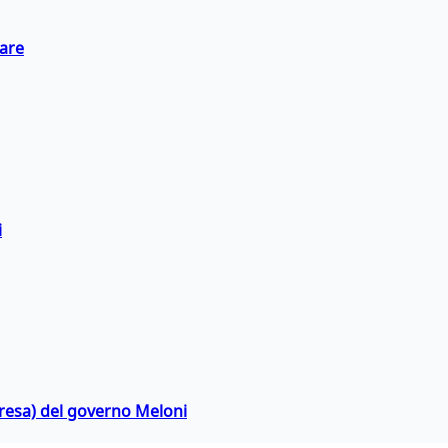
eare
i
rpresa) del governo Meloni