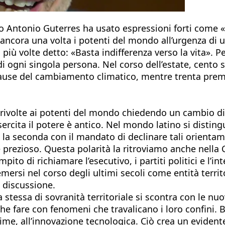
io Antonio Guterres ha usato espressioni forti come «i
ancora una volta i potenti del mondo all’urgenza di u
 più volte detto: «Basta indifferenza verso la vita».
 ogni singola persona. Nel corso dell’estate, cento sc
e cause del cambiamento climatico, mentre trenta pre
o rivolte ai potenti del mondo chiedendo un cambio d
esercita il potere è antico. Nel mondo latino si disti
, la seconda con il mandato di declinare tali orientam
prezioso. Questa polarità la ritroviamo anche nella Co
pito di richiamare l’esecutivo, i partiti politici e l’
ersi nel corso degli ultimi secoli come entità territor
i discussione.
a stessa di sovranità territoriale si scontra con le nu
che fare con fenomeni che travalicano i loro confini. 
me, all’innovazione tecnologica. Ciò crea un evidente 