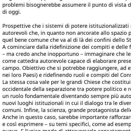
problemi bisognerebbe assumere il punto di vista d
di oggi.
Prospettive che i sistemi di potere istituzionalizza
autorevoli che, in quanto non ancorate allo spazio po
quel bene comune che va al di là dei confini dello S
A cominciare dalla ridefinizione dei compiti e delle 
– ma credo anche inopportuno – immaginare che le Na
come cattedra autorevole capace di elaborare prese 
campo. Obiettivo che si potrebbe raggiungere, ad e
nei loro Paesi) e ridefinendo ruoli e compiti del Cons
La stessa cosa vale per le grandi Chiese che costitu
occidentale della separazione tra potere politico e r
un ruolo fondamentale diventando sempre più autor
nuovi luoghi istituzionali in cui il dialogo tra le d
comuni. Infine, la scienza, grande protagonista del
Anche in questo caso, sarebbe importante rafforzare 
e così esprimere – su temi specifici, come ad esempio
nuovo. E l’unico modo di attraversarlo sensatament