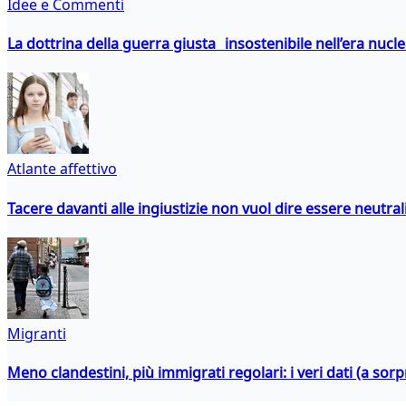
Idee e Commenti
La dottrina della guerra giusta insostenibile nell’era nucl
Atlante affettivo
Tacere davanti alle ingiustizie non vuol dire essere neutral
Migranti
Meno clandestini, più immigrati regolari: i veri dati (a so