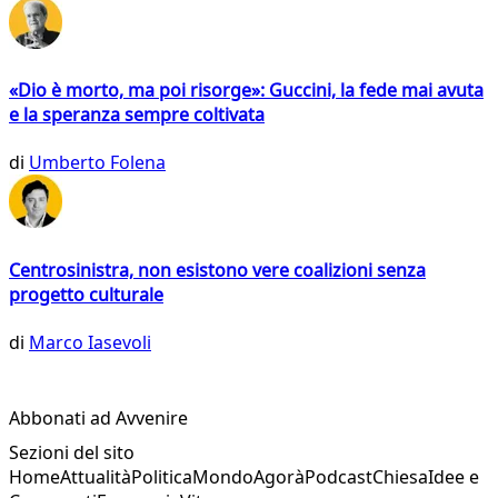
«Dio è morto, ma poi risorge»: Guccini, la fede mai avuta
e la speranza sempre coltivata
di
Umberto Folena
Centrosinistra, non esistono vere coalizioni senza
progetto culturale
di
Marco Iasevoli
Abbonati ad Avvenire
Sezioni del sito
Home
Attualità
Politica
Mondo
Agorà
Podcast
Chiesa
Idee e