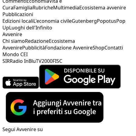
Commenti
Economia
Vita e
Cura
Famiglia
Rubriche
Multimedia
Ecosistema avvenire
Pubblicazioni
Edizioni locali
L'economia civile
Gutenberg
Popotus
Pop
Up
Luoghi dell'Infinito
Avvenire
Chi siamo
Redazione
Ecosistema
Avvenire
Pubblicità
Fondazione Avvenire
Shop
Contatti
Mondo CEI
SIR
Radio InBlu
TV2000
FISC
Segui Avvenire su