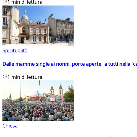
1 min di lettura
Spiritualità
Dalle mamme single ai nonni, porte aperte a tutti nella “cas
1 min di lettura
Chiesa