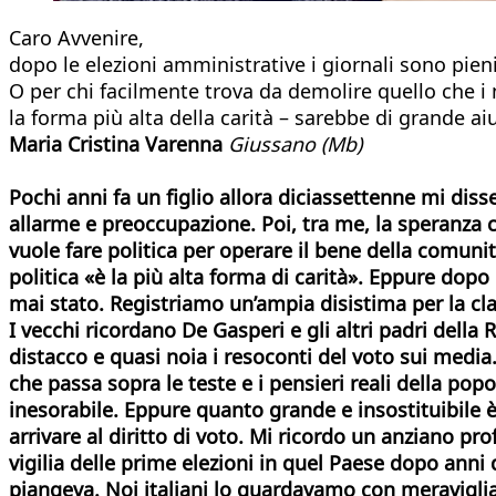
Caro Avvenire,
dopo le elezioni amministrative i giornali sono pieni
O per chi facilmente trova da demolire quello che i 
la forma più alta della carità – sarebbe di grande ai
Maria Cristina Varenna
Giussano
(Mb)
Pochi anni fa un figlio allora diciassettenne mi diss
allarme e preoccupazione. Poi, tra me, la speranza c
vuole fare politica per operare il bene della comuni
politica «è la più alta forma di carità». Eppure dop
mai stato. Registriamo un’ampia disistima per la cl
I vecchi ricordano De Gasperi e gli altri padri del
distacco e quasi noia i resoconti del voto sui media.
che passa sopra le teste e i pensieri reali della po
inesorabile.
Eppure quanto grande e insostituibile è
arrivare al diritto di
voto. Mi ricordo un anziano prof
vigilia delle prime elezioni in quel Paese dopo anni
piangeva. Noi italiani lo guardavamo con meraviglia. 