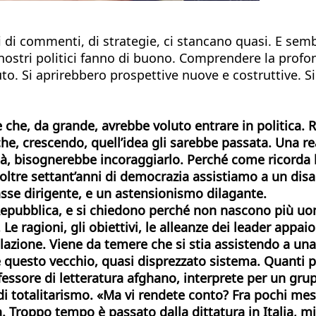
 di commenti, di strategie, ci stancano quasi. E sembr
nostri politici fanno di buono. Comprendere la profon
uto. Si aprirebbero prospettive nuove e costruttive. S
e che, da grande, avrebbe voluto entrare in politica. 
he, crescendo, quell’idea gli sarebbe passata.
Una re
tà, bisognerebbe incoraggiarlo. Perché come ricorda 
o oltre settant’anni di democrazia assistiamo a un dis
asse dirigente, e un astensionismo dilagante.
la Repubblica, e si chiedono perché non nascono più u
 Le ragioni, gli obiettivi, le alleanze dei leader appa
polazione. Viene da temere che si stia assistendo a un
 questo vecchio, quasi disprezzato sistema.
Quanti p
essore di letteratura afghano, interprete per un gruppo
 di totalitarismo. «Ma vi rendete conto? Fra pochi mes
Troppo tempo è passato dalla dittatura in Italia, mi 