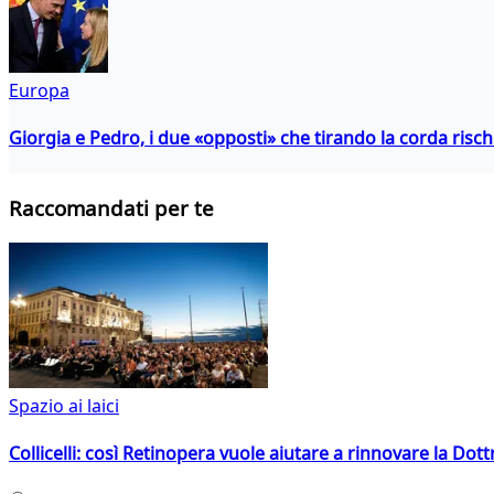
Europa
Giorgia e Pedro, i due «opposti» che tirando la corda risc
Raccomandati per te
Spazio ai laici
Collicelli: così Retinopera vuole aiutare a rinnovare la Dott