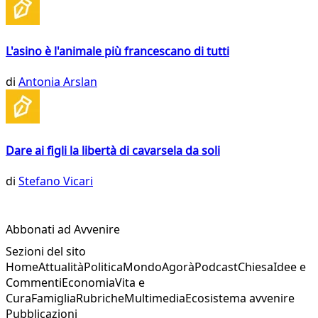
L'asino è l'animale più francescano di tutti
di
Antonia Arslan
Dare ai figli la libertà di cavarsela da soli
di
Stefano Vicari
Abbonati ad Avvenire
Sezioni del sito
Home
Attualità
Politica
Mondo
Agorà
Podcast
Chiesa
Idee e
Commenti
Economia
Vita e
Cura
Famiglia
Rubriche
Multimedia
Ecosistema avvenire
Pubblicazioni