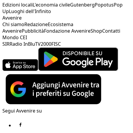
Edizioni locali
L'economia civile
Gutenberg
Popotus
Pop
Up
Luoghi dell'Infinito
Avvenire
Chi siamo
Redazione
Ecosistema
Avvenire
Pubblicità
Fondazione Avvenire
Shop
Contatti
Mondo CEI
SIR
Radio InBlu
TV2000
FISC
Segui Avvenire su