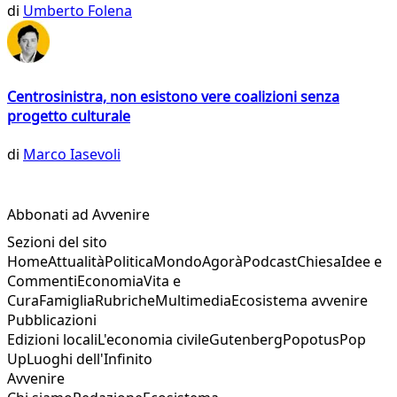
di
Umberto Folena
Centrosinistra, non esistono vere coalizioni senza
progetto culturale
di
Marco Iasevoli
Abbonati ad Avvenire
Sezioni del sito
Home
Attualità
Politica
Mondo
Agorà
Podcast
Chiesa
Idee e
Commenti
Economia
Vita e
Cura
Famiglia
Rubriche
Multimedia
Ecosistema avvenire
Pubblicazioni
Edizioni locali
L'economia civile
Gutenberg
Popotus
Pop
Up
Luoghi dell'Infinito
Avvenire