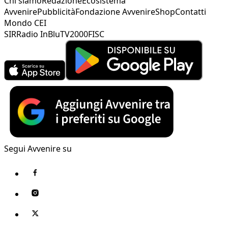
Chi siamo
Redazione
Ecosistema
Avvenire
Pubblicità
Fondazione Avvenire
Shop
Contatti
Mondo CEI
SIR
Radio InBlu
TV2000
FISC
Segui Avvenire su