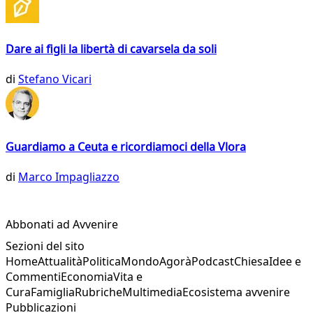
Dare ai figli la libertà di cavarsela da soli
di
Stefano Vicari
Guardiamo a Ceuta e ricordiamoci della Vlora
di
Marco Impagliazzo
Abbonati ad Avvenire
Sezioni del sito
Home
Attualità
Politica
Mondo
Agorà
Podcast
Chiesa
Idee e
Commenti
Economia
Vita e
Cura
Famiglia
Rubriche
Multimedia
Ecosistema avvenire
Pubblicazioni