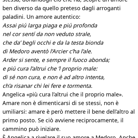
ben diverso da quello preteso dagli arroganti
paladini. Un amore autentico:
Assai piú larga piaga e piú profonda
nel cor sentí da non veduto strale,
che da’ begli occhi e da la testa bionda
di Medoro aventò l’Arcier c’ha l’ale.
Arder si sente, e sempre il fuoco abonda;
e piú cura l’altrui che ’l proprio male:
di sé non cura, e non è ad altro intenta,
ch’a risanar chi lei fere e tormenta.
Angelica «più cura l’altrui che il proprio male».
Amare non è dimenticarsi di se stessi, non è
umiliarsi: amare è però mettere il bene dell’altro al
primo posto. Se ciò avviene reciprocamente, il
cammino può iniziare.
È Angelica a rivelare il suo amore a Medoro. Anche