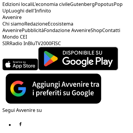
Edizioni locali
L'economia civile
Gutenberg
Popotus
Pop
Up
Luoghi dell'Infinito
Avvenire
Chi siamo
Redazione
Ecosistema
Avvenire
Pubblicità
Fondazione Avvenire
Shop
Contatti
Mondo CEI
SIR
Radio InBlu
TV2000
FISC
Segui Avvenire su