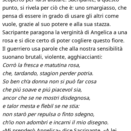
punto, si rivela per ciò che è: uno smargiasso, che
pensa di essere in grado di usare gli altri come
vuole, grazie al suo potere e alla sua stazza.
Sacripante paragona la verginità di Angelica a una
rosa e si dice certo di poter cogliere questo fiore.
Il guerriero usa parole che alla nostra sensibilità
suonano brutali, violente, agghiaccianti:
Corrò la fresca e matutina rosa,
che, tardando, stagion perder potria.
So ben ch’a donna non si può far cosa
che piú soave e piú piacevol sia,
ancor che se ne mostri disdegnosa,
e talor mesta e flebil se ne stia:
non starò per repulsa o finto sdegno,
ch’io non adombri e incarni il mio disegno.
«Mi prenderò Angelica» dice Sacripante. «A lei