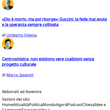
«Dio è morto, ma poi risorge»: Guccini, la fede mai avuta
e la speranza sempre coltivata
di
Umberto Folena
Centrosinistra, non esistono vere coalizioni senza
progetto culturale
di
Marco Iasevoli
Abbonati ad Avvenire
Sezioni del sito
Home
Attualità
Politica
Mondo
Agorà
Podcast
Chiesa
Idee e
Commenti
Economia
Vita e