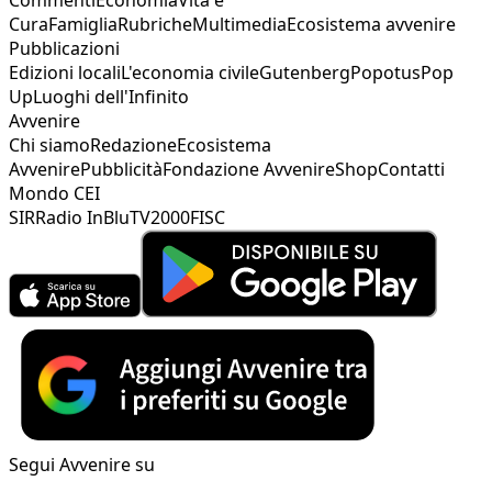
Cura
Famiglia
Rubriche
Multimedia
Ecosistema avvenire
Pubblicazioni
Edizioni locali
L'economia civile
Gutenberg
Popotus
Pop
Up
Luoghi dell'Infinito
Avvenire
Chi siamo
Redazione
Ecosistema
Avvenire
Pubblicità
Fondazione Avvenire
Shop
Contatti
Mondo CEI
SIR
Radio InBlu
TV2000
FISC
Segui Avvenire su