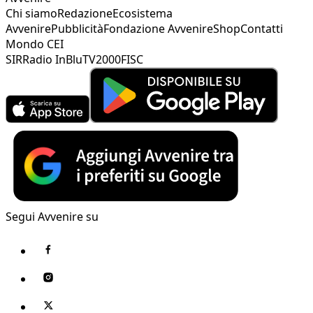
Chi siamo
Redazione
Ecosistema
Avvenire
Pubblicità
Fondazione Avvenire
Shop
Contatti
Mondo CEI
SIR
Radio InBlu
TV2000
FISC
Segui Avvenire su