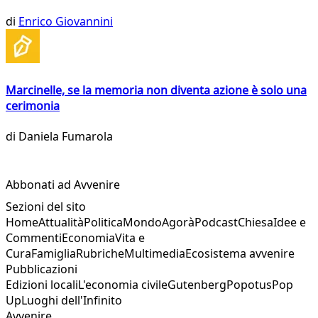
di
Enrico Giovannini
Marcinelle, se la memoria non diventa azione è solo una
cerimonia
di
Daniela Fumarola
Abbonati ad Avvenire
Sezioni del sito
Home
Attualità
Politica
Mondo
Agorà
Podcast
Chiesa
Idee e
Commenti
Economia
Vita e
Cura
Famiglia
Rubriche
Multimedia
Ecosistema avvenire
Pubblicazioni
Edizioni locali
L'economia civile
Gutenberg
Popotus
Pop
Up
Luoghi dell'Infinito
Avvenire