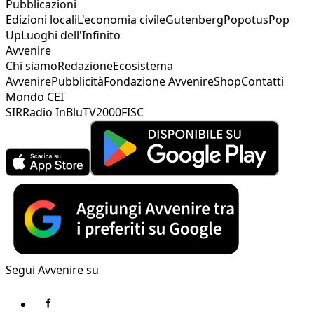
Pubblicazioni
Edizioni locali
L'economia civile
Gutenberg
Popotus
Pop
Up
Luoghi dell'Infinito
Avvenire
Chi siamo
Redazione
Ecosistema
Avvenire
Pubblicità
Fondazione Avvenire
Shop
Contatti
Mondo CEI
SIR
Radio InBlu
TV2000
FISC
Segui Avvenire su