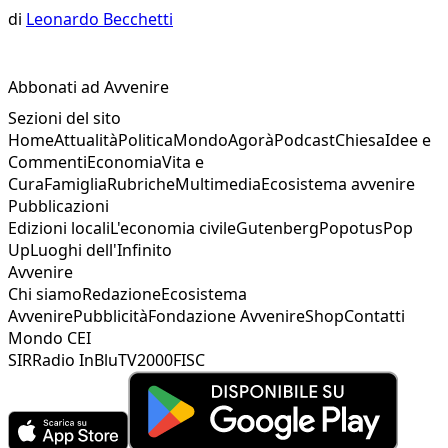
di
Leonardo Becchetti
Abbonati ad Avvenire
Sezioni del sito
Home
Attualità
Politica
Mondo
Agorà
Podcast
Chiesa
Idee e
Commenti
Economia
Vita e
Cura
Famiglia
Rubriche
Multimedia
Ecosistema avvenire
Pubblicazioni
Edizioni locali
L'economia civile
Gutenberg
Popotus
Pop
Up
Luoghi dell'Infinito
Avvenire
Chi siamo
Redazione
Ecosistema
Avvenire
Pubblicità
Fondazione Avvenire
Shop
Contatti
Mondo CEI
SIR
Radio InBlu
TV2000
FISC