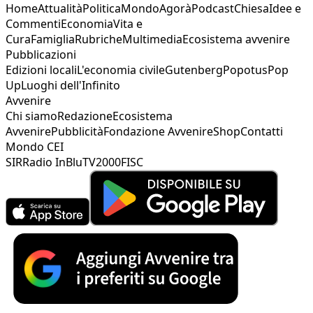
Home
Attualità
Politica
Mondo
Agorà
Podcast
Chiesa
Idee e
Commenti
Economia
Vita e
Cura
Famiglia
Rubriche
Multimedia
Ecosistema avvenire
Pubblicazioni
Edizioni locali
L'economia civile
Gutenberg
Popotus
Pop
Up
Luoghi dell'Infinito
Avvenire
Chi siamo
Redazione
Ecosistema
Avvenire
Pubblicità
Fondazione Avvenire
Shop
Contatti
Mondo CEI
SIR
Radio InBlu
TV2000
FISC