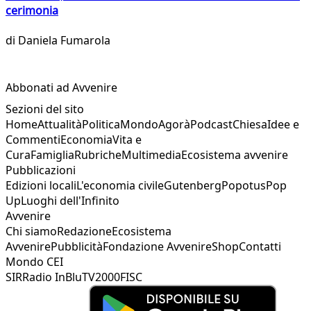
cerimonia
di
Daniela Fumarola
Abbonati ad Avvenire
Sezioni del sito
Home
Attualità
Politica
Mondo
Agorà
Podcast
Chiesa
Idee e
Commenti
Economia
Vita e
Cura
Famiglia
Rubriche
Multimedia
Ecosistema avvenire
Pubblicazioni
Edizioni locali
L'economia civile
Gutenberg
Popotus
Pop
Up
Luoghi dell'Infinito
Avvenire
Chi siamo
Redazione
Ecosistema
Avvenire
Pubblicità
Fondazione Avvenire
Shop
Contatti
Mondo CEI
SIR
Radio InBlu
TV2000
FISC