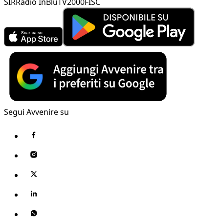
SIR
Radio InBlu
TV2000
FISC
Segui Avvenire su