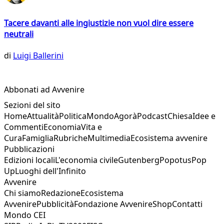
Tacere davanti alle ingiustizie non vuol dire essere
neutrali
di
Luigi Ballerini
Abbonati ad Avvenire
Sezioni del sito
Home
Attualità
Politica
Mondo
Agorà
Podcast
Chiesa
Idee e
Commenti
Economia
Vita e
Cura
Famiglia
Rubriche
Multimedia
Ecosistema avvenire
Pubblicazioni
Edizioni locali
L'economia civile
Gutenberg
Popotus
Pop
Up
Luoghi dell'Infinito
Avvenire
Chi siamo
Redazione
Ecosistema
Avvenire
Pubblicità
Fondazione Avvenire
Shop
Contatti
Mondo CEI