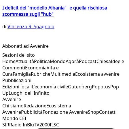
I deficit del "modello Albania" e quella rischiosa
scommessa sugli "hub"
di
Vincenzo R. Spagnolo
Abbonati ad Avvenire
Sezioni del sito
Home
Attualità
Politica
Mondo
Agorà
Podcast
Chiesa
Idee e
Commenti
Economia
Vita e
Cura
Famiglia
Rubriche
Multimedia
Ecosistema avvenire
Pubblicazioni
Edizioni locali
L'economia civile
Gutenberg
Popotus
Pop
Up
Luoghi dell'Infinito
Avvenire
Chi siamo
Redazione
Ecosistema
Avvenire
Pubblicità
Fondazione Avvenire
Shop
Contatti
Mondo CEI
SIR
Radio InBlu
TV2000
FISC