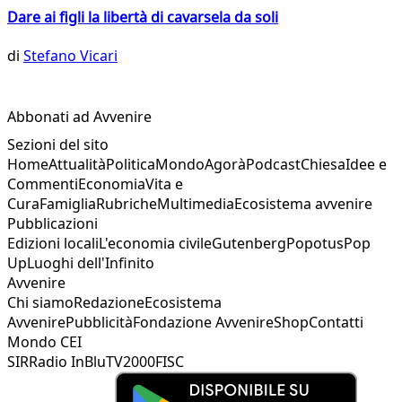
Dare ai figli la libertà di cavarsela da soli
di
Stefano Vicari
Abbonati ad Avvenire
Sezioni del sito
Home
Attualità
Politica
Mondo
Agorà
Podcast
Chiesa
Idee e
Commenti
Economia
Vita e
Cura
Famiglia
Rubriche
Multimedia
Ecosistema avvenire
Pubblicazioni
Edizioni locali
L'economia civile
Gutenberg
Popotus
Pop
Up
Luoghi dell'Infinito
Avvenire
Chi siamo
Redazione
Ecosistema
Avvenire
Pubblicità
Fondazione Avvenire
Shop
Contatti
Mondo CEI
SIR
Radio InBlu
TV2000
FISC